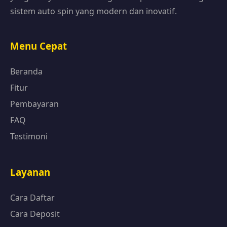
sistem auto spin yang modern dan inovatif.
Menu Cepat
Beranda
Fitur
Pembayaran
FAQ
Testimoni
Layanan
Cara Daftar
Cara Deposit