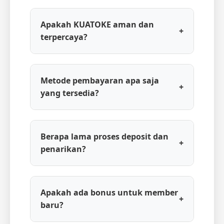
Apakah KUATOKE aman dan
+
terpercaya?
Metode pembayaran apa saja
+
yang tersedia?
Berapa lama proses deposit dan
+
penarikan?
Apakah ada bonus untuk member
+
baru?