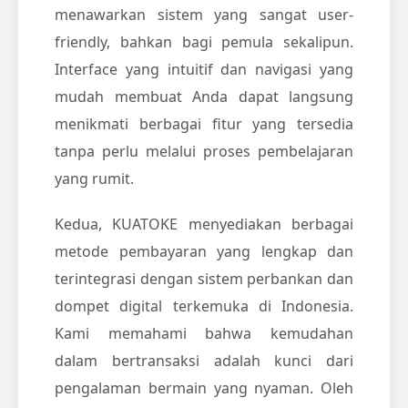
menawarkan sistem yang sangat user-
friendly, bahkan bagi pemula sekalipun.
Interface yang intuitif dan navigasi yang
mudah membuat Anda dapat langsung
menikmati berbagai fitur yang tersedia
tanpa perlu melalui proses pembelajaran
yang rumit.
Kedua, KUATOKE menyediakan berbagai
metode pembayaran yang lengkap dan
terintegrasi dengan sistem perbankan dan
dompet digital terkemuka di Indonesia.
Kami memahami bahwa kemudahan
dalam bertransaksi adalah kunci dari
pengalaman bermain yang nyaman. Oleh