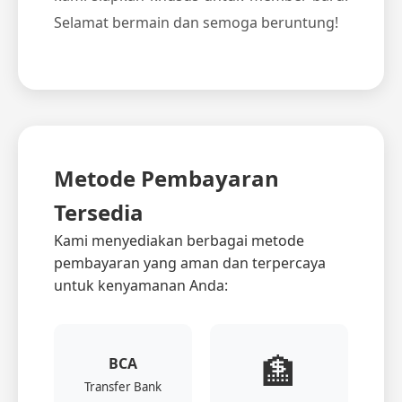
Selamat bermain dan semoga beruntung!
Metode Pembayaran
Tersedia
Kami menyediakan berbagai metode
pembayaran yang aman dan terpercaya
untuk kenyamanan Anda:
🏦
BCA
Transfer Bank