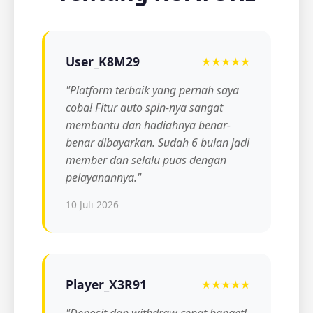
User_K8M29
★★★★★
"Platform terbaik yang pernah saya
coba! Fitur auto spin-nya sangat
membantu dan hadiahnya benar-
benar dibayarkan. Sudah 6 bulan jadi
member dan selalu puas dengan
pelayanannya."
10 Juli 2026
Player_X3R91
★★★★★