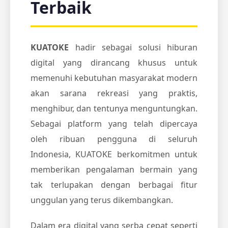
Terbaik
KUATOKE
hadir sebagai solusi hiburan
digital yang dirancang khusus untuk
memenuhi kebutuhan masyarakat modern
akan sarana rekreasi yang praktis,
menghibur, dan tentunya menguntungkan.
Sebagai platform yang telah dipercaya
oleh ribuan pengguna di seluruh
Indonesia, KUATOKE berkomitmen untuk
memberikan pengalaman bermain yang
tak terlupakan dengan berbagai fitur
unggulan yang terus dikembangkan.
Dalam era digital yang serba cepat seperti