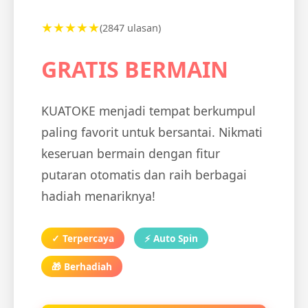
★★★★★
(
2847
ulasan)
GRATIS BERMAIN
KUATOKE menjadi tempat berkumpul
paling favorit untuk bersantai. Nikmati
keseruan bermain dengan fitur
putaran otomatis dan raih berbagai
hadiah menariknya!
✓ Terpercaya
⚡ Auto Spin
🎁 Berhadiah