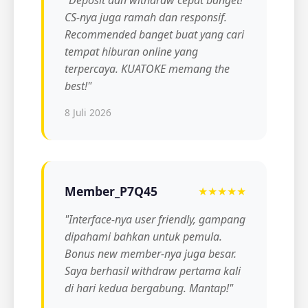
"Deposit dan withdraw cepat banget!
CS-nya juga ramah dan responsif.
Recommended banget buat yang cari
tempat hiburan online yang
terpercaya. KUATOKE memang the
best!"
8 Juli 2026
Member_P7Q45
★★★★★
"Interface-nya user friendly, gampang
dipahami bahkan untuk pemula.
Bonus new member-nya juga besar.
Saya berhasil withdraw pertama kali
di hari kedua bergabung. Mantap!"