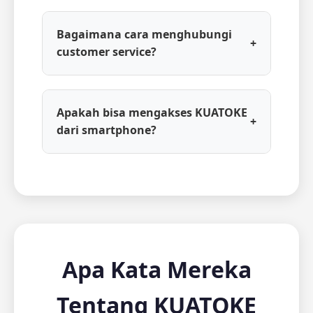
Bagaimana cara menghubungi
+
customer service?
Apakah bisa mengakses KUATOKE
+
dari smartphone?
Apa Kata Mereka
Tentang KUATOKE