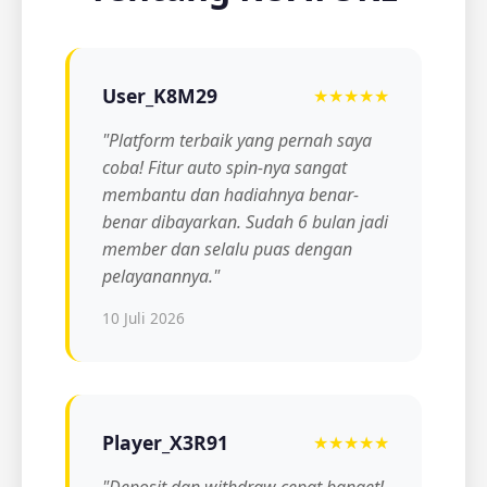
User_K8M29
★★★★★
"Platform terbaik yang pernah saya
coba! Fitur auto spin-nya sangat
membantu dan hadiahnya benar-
benar dibayarkan. Sudah 6 bulan jadi
member dan selalu puas dengan
pelayanannya."
10 Juli 2026
Player_X3R91
★★★★★