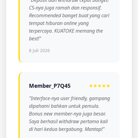
"Deposit dan withdraw cepat banget!
CS-nya juga ramah dan responsif.
Recommended banget buat yang cari
tempat hiburan online yang
terpercaya. KUATOKE memang the
best!"
8 Juli 2026
Member_P7Q45
★★★★★
"Interface-nya user friendly, gampang
dipahami bahkan untuk pemula.
Bonus new member-nya juga besar.
Saya berhasil withdraw pertama kali
di hari kedua bergabung. Mantap!"