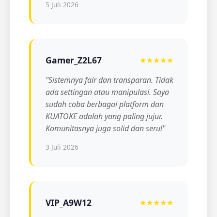
5 Juli 2026
Gamer_Z2L67
★★★★★
"Sistemnya fair dan transparan. Tidak
ada settingan atau manipulasi. Saya
sudah coba berbagai platform dan
KUATOKE adalah yang paling jujur.
Komunitasnya juga solid dan seru!"
3 Juli 2026
VIP_A9W12
★★★★★