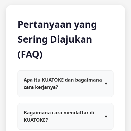
Pertanyaan yang
Sering Diajukan
(FAQ)
Apa itu KUATOKE dan bagaimana
+
cara kerjanya?
Bagaimana cara mendaftar di
+
KUATOKE?