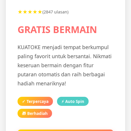
★★★★★
(
2847
ulasan)
GRATIS BERMAIN
KUATOKE menjadi tempat berkumpul
paling favorit untuk bersantai. Nikmati
keseruan bermain dengan fitur
putaran otomatis dan raih berbagai
hadiah menariknya!
✓ Terpercaya
⚡ Auto Spin
🎁 Berhadiah