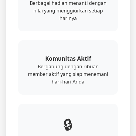
Berbagai hadiah menanti dengan
nilai yang menggiurkan setiap
harinya
Komunitas Aktif
Bergabung dengan ribuan
member aktif yang siap menemani
hari-hari Anda
🔒