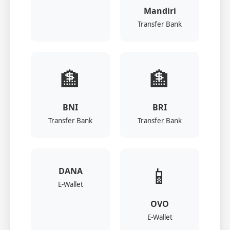
Mandiri
Transfer Bank
🏦
🏦
BNI
BRI
Transfer Bank
Transfer Bank
📱
DANA
E-Wallet
OVO
E-Wallet