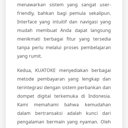
menawarkan sistem yang sangat user-
friendly, bahkan bagi pemula sekalipun.
Interface yang intuitif dan navigasi yang
mudah membuat Anda dapat langsung
menikmati berbagai fitur yang tersedia
tanpa perlu melalui proses pembelajaran
yang rumit.
Kedua, KUATOKE menyediakan berbagai
metode pembayaran yang lengkap dan
terintegrasi dengan sistem perbankan dan
dompet digital terkemuka di Indonesia.
Kami memahami bahwa kemudahan
dalam bertransaksi adalah kunci dari
pengalaman bermain yang nyaman. Oleh