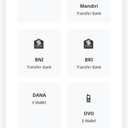
Mandiri
Transfer Bank
🏦
🏦
BNI
BRI
Transfer Bank
Transfer Bank
📱
DANA
E-Wallet
OVO
E-Wallet