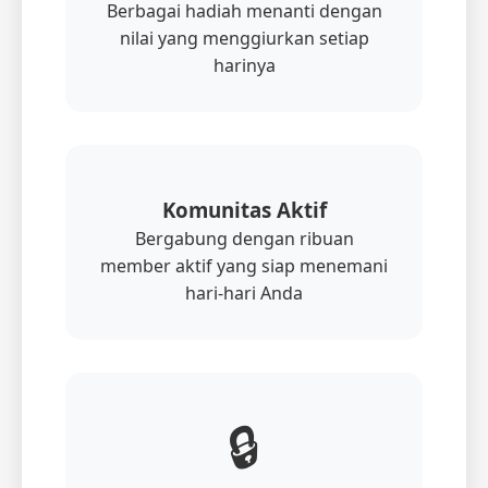
Berbagai hadiah menanti dengan
nilai yang menggiurkan setiap
harinya
Komunitas Aktif
Bergabung dengan ribuan
member aktif yang siap menemani
hari-hari Anda
🔒