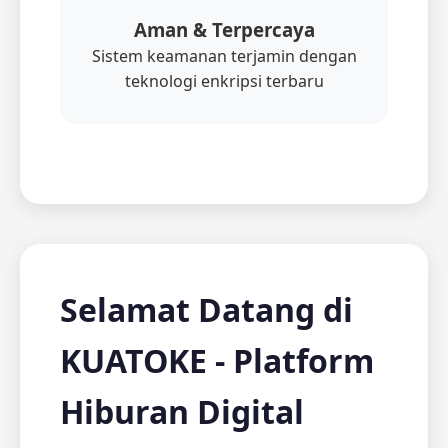
Aman & Terpercaya
Sistem keamanan terjamin dengan
teknologi enkripsi terbaru
Selamat Datang di
KUATOKE - Platform
Hiburan Digital