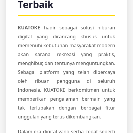
Terbaik
KUATOKE
hadir sebagai solusi hiburan
digital yang dirancang khusus untuk
memenuhi kebutuhan masyarakat modern
akan sarana rekreasi yang praktis,
menghibur, dan tentunya menguntungkan.
Sebagai platform yang telah dipercaya
oleh ribuan pengguna di seluruh
Indonesia, KUATOKE berkomitmen untuk
memberikan pengalaman bermain yang
tak terlupakan dengan berbagai fitur
unggulan yang terus dikembangkan.
Dalam era digital yang serba cepat seperti