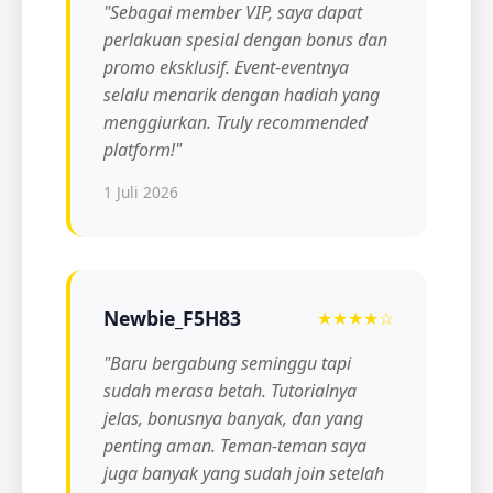
"Sebagai member VIP, saya dapat
perlakuan spesial dengan bonus dan
promo eksklusif. Event-eventnya
selalu menarik dengan hadiah yang
menggiurkan. Truly recommended
platform!"
1 Juli 2026
Newbie_F5H83
★★★★☆
"Baru bergabung seminggu tapi
sudah merasa betah. Tutorialnya
jelas, bonusnya banyak, dan yang
penting aman. Teman-teman saya
juga banyak yang sudah join setelah