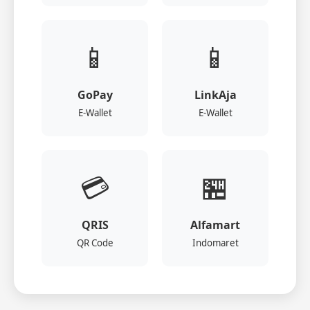
📱
📱
GoPay
LinkAja
E-Wallet
E-Wallet
💳
🏪
QRIS
Alfamart
QR Code
Indomaret