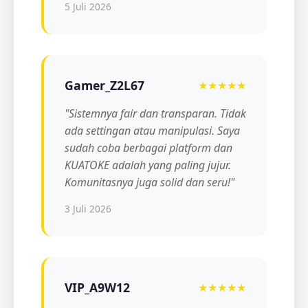
5 Juli 2026
Gamer_Z2L67
★★★★★
"Sistemnya fair dan transparan. Tidak
ada settingan atau manipulasi. Saya
sudah coba berbagai platform dan
KUATOKE adalah yang paling jujur.
Komunitasnya juga solid dan seru!"
3 Juli 2026
VIP_A9W12
★★★★★