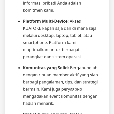
informasi pribadi Anda adalah
komitmen kami.
Platform Multi-Device:
Akses
KUATOKE kapan saja dan di mana saja
melalui desktop, laptop, tablet, atau
smartphone. Platform kami
dioptimalkan untuk berbagai
perangkat dan sistem operasi.
Komunitas yang Solid:
Bergabunglah
dengan ribuan member aktif yang siap
berbagi pengalaman, tips, dan strategi
bermain. Kami juga регулярно
mengadakan event komunitas dengan
hadiah menarik.