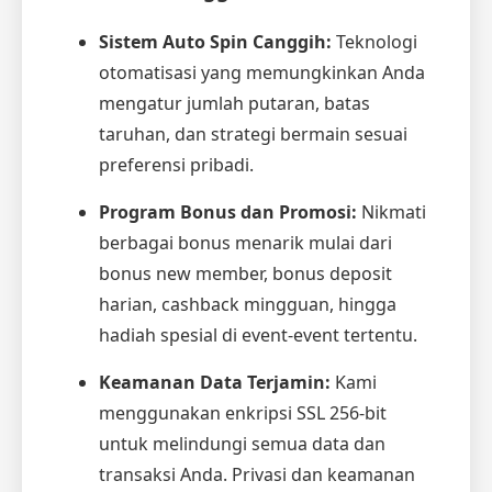
Sistem Auto Spin Canggih:
Teknologi
otomatisasi yang memungkinkan Anda
mengatur jumlah putaran, batas
taruhan, dan strategi bermain sesuai
preferensi pribadi.
Program Bonus dan Promosi:
Nikmati
berbagai bonus menarik mulai dari
bonus new member, bonus deposit
harian, cashback mingguan, hingga
hadiah spesial di event-event tertentu.
Keamanan Data Terjamin:
Kami
menggunakan enkripsi SSL 256-bit
untuk melindungi semua data dan
transaksi Anda. Privasi dan keamanan