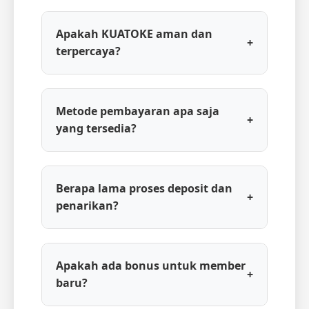
Apakah KUATOKE aman dan
+
terpercaya?
Metode pembayaran apa saja
+
yang tersedia?
Berapa lama proses deposit dan
+
penarikan?
Apakah ada bonus untuk member
+
baru?