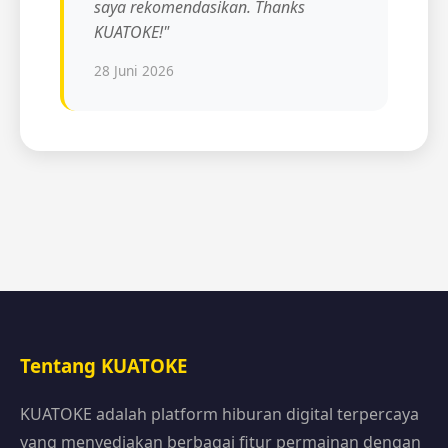
saya rekomendasikan. Thanks
KUATOKE!"
28 Juni 2026
Tentang KUATOKE
KUATOKE adalah platform hiburan digital terpercaya
yang menyediakan berbagai fitur permainan dengan