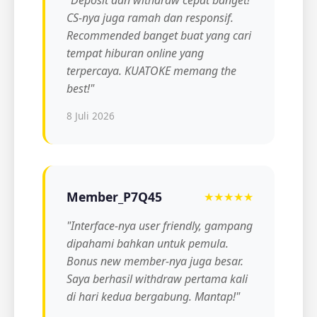
"Deposit dan withdraw cepat banget!
CS-nya juga ramah dan responsif.
Recommended banget buat yang cari
tempat hiburan online yang
terpercaya. KUATOKE memang the
best!"
8 Juli 2026
Member_P7Q45
★★★★★
"Interface-nya user friendly, gampang
dipahami bahkan untuk pemula.
Bonus new member-nya juga besar.
Saya berhasil withdraw pertama kali
di hari kedua bergabung. Mantap!"