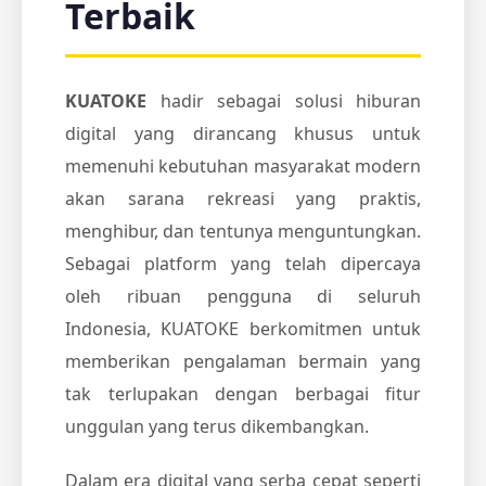
Terbaik
KUATOKE
hadir sebagai solusi hiburan
digital yang dirancang khusus untuk
memenuhi kebutuhan masyarakat modern
akan sarana rekreasi yang praktis,
menghibur, dan tentunya menguntungkan.
Sebagai platform yang telah dipercaya
oleh ribuan pengguna di seluruh
Indonesia, KUATOKE berkomitmen untuk
memberikan pengalaman bermain yang
tak terlupakan dengan berbagai fitur
unggulan yang terus dikembangkan.
Dalam era digital yang serba cepat seperti