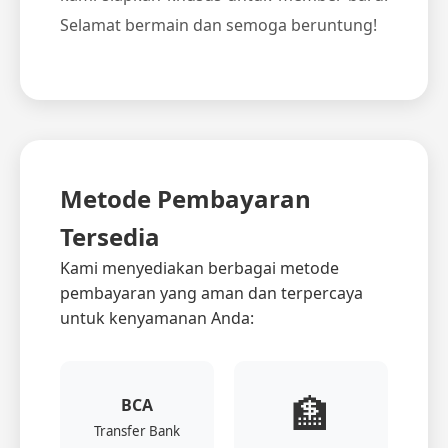
Selamat bermain dan semoga beruntung!
Metode Pembayaran
Tersedia
Kami menyediakan berbagai metode
pembayaran yang aman dan terpercaya
untuk kenyamanan Anda:
🏦
BCA
Transfer Bank