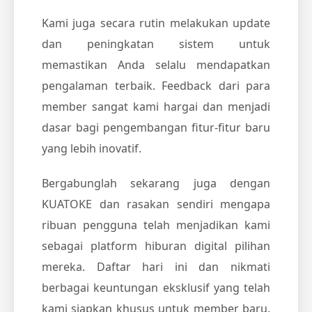
Kami juga secara rutin melakukan update
dan peningkatan sistem untuk
memastikan Anda selalu mendapatkan
pengalaman terbaik. Feedback dari para
member sangat kami hargai dan menjadi
dasar bagi pengembangan fitur-fitur baru
yang lebih inovatif.
Bergabunglah sekarang juga dengan
KUATOKE dan rasakan sendiri mengapa
ribuan pengguna telah menjadikan kami
sebagai platform hiburan digital pilihan
mereka. Daftar hari ini dan nikmati
berbagai keuntungan eksklusif yang telah
kami siapkan khusus untuk member baru.