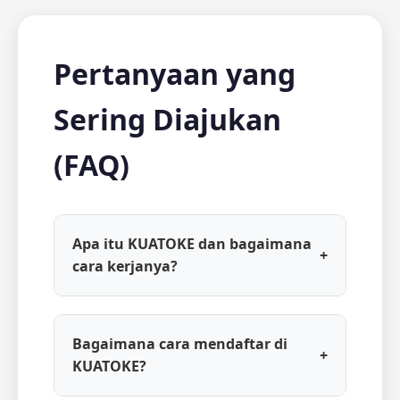
Pertanyaan yang
Sering Diajukan
(FAQ)
Apa itu KUATOKE dan bagaimana
+
cara kerjanya?
Bagaimana cara mendaftar di
+
KUATOKE?