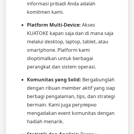
informasi pribadi Anda adalah
komitmen kami.
Platform Multi-Device:
Akses
KUATOKE kapan saja dan di mana saja
melalui desktop, laptop, tablet, atau
smartphone. Platform kami
dioptimalkan untuk berbagai
perangkat dan sistem operasi.
Komunitas yang Solid:
Bergabunglah
dengan ribuan member aktif yang siap
berbagi pengalaman, tips, dan strategi
bermain. Kami juga регулярно
mengadakan event komunitas dengan
hadiah menarik.