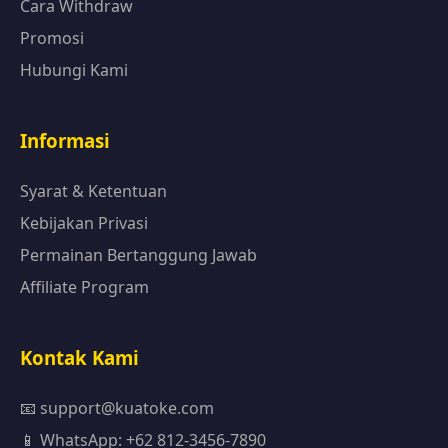
Cara Withdraw
Promosi
Hubungi Kami
Informasi
Syarat & Ketentuan
Kebijakan Privasi
Permainan Bertanggung Jawab
Affiliate Program
Kontak Kami
📧 support@kuatoke.com
📱 WhatsApp: +62 812-3456-7890