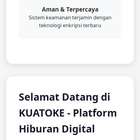
Aman & Terpercaya
Sistem keamanan terjamin dengan
teknologi enkripsi terbaru
Selamat Datang di
KUATOKE - Platform
Hiburan Digital