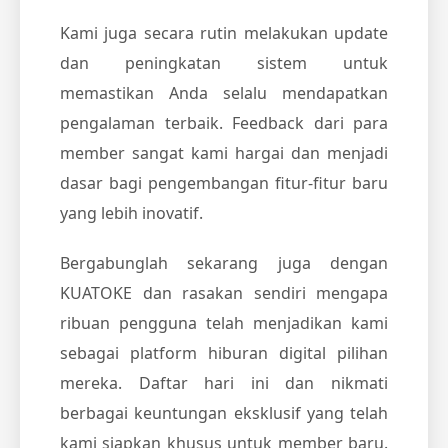
Kami juga secara rutin melakukan update
dan peningkatan sistem untuk
memastikan Anda selalu mendapatkan
pengalaman terbaik. Feedback dari para
member sangat kami hargai dan menjadi
dasar bagi pengembangan fitur-fitur baru
yang lebih inovatif.
Bergabunglah sekarang juga dengan
KUATOKE dan rasakan sendiri mengapa
ribuan pengguna telah menjadikan kami
sebagai platform hiburan digital pilihan
mereka. Daftar hari ini dan nikmati
berbagai keuntungan eksklusif yang telah
kami siapkan khusus untuk member baru.