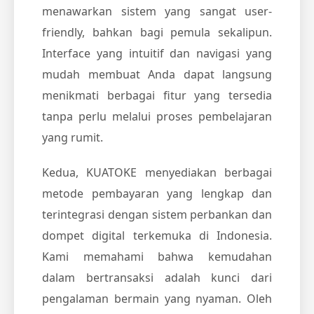
menawarkan sistem yang sangat user-
friendly, bahkan bagi pemula sekalipun.
Interface yang intuitif dan navigasi yang
mudah membuat Anda dapat langsung
menikmati berbagai fitur yang tersedia
tanpa perlu melalui proses pembelajaran
yang rumit.
Kedua, KUATOKE menyediakan berbagai
metode pembayaran yang lengkap dan
terintegrasi dengan sistem perbankan dan
dompet digital terkemuka di Indonesia.
Kami memahami bahwa kemudahan
dalam bertransaksi adalah kunci dari
pengalaman bermain yang nyaman. Oleh