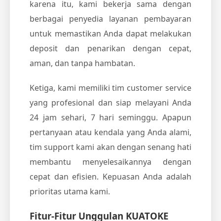
karena itu, kami bekerja sama dengan
berbagai penyedia layanan pembayaran
untuk memastikan Anda dapat melakukan
deposit dan penarikan dengan cepat,
aman, dan tanpa hambatan.
Ketiga, kami memiliki tim customer service
yang profesional dan siap melayani Anda
24 jam sehari, 7 hari seminggu. Apapun
pertanyaan atau kendala yang Anda alami,
tim support kami akan dengan senang hati
membantu menyelesaikannya dengan
cepat dan efisien. Kepuasan Anda adalah
prioritas utama kami.
Fitur-Fitur Unggulan KUATOKE