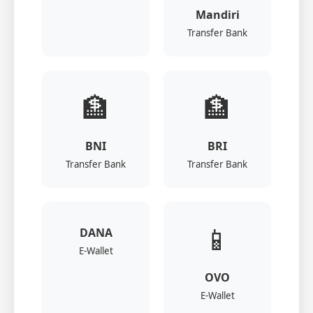
Mandiri
Transfer Bank
🏦
🏦
BNI
BRI
Transfer Bank
Transfer Bank
📱
DANA
E-Wallet
OVO
E-Wallet