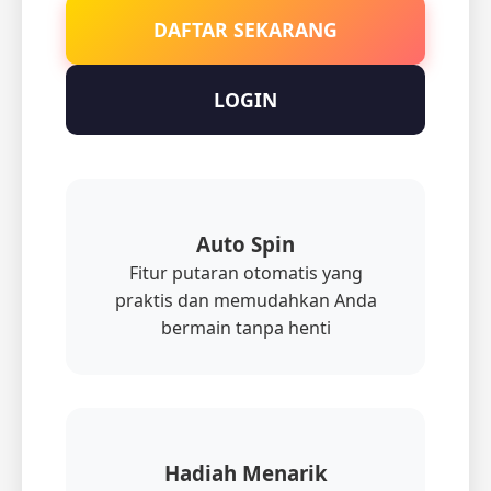
DAFTAR SEKARANG
LOGIN
Auto Spin
Fitur putaran otomatis yang
praktis dan memudahkan Anda
bermain tanpa henti
Hadiah Menarik