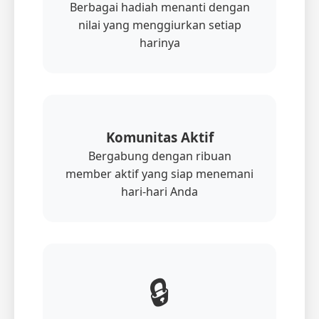
Berbagai hadiah menanti dengan
nilai yang menggiurkan setiap
harinya
Komunitas Aktif
Bergabung dengan ribuan
member aktif yang siap menemani
hari-hari Anda
🔒