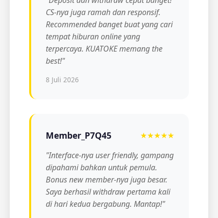
"Deposit dan withdraw cepat banget!
CS-nya juga ramah dan responsif.
Recommended banget buat yang cari
tempat hiburan online yang
terpercaya. KUATOKE memang the
best!"
8 Juli 2026
Member_P7Q45
★★★★★
"Interface-nya user friendly, gampang
dipahami bahkan untuk pemula.
Bonus new member-nya juga besar.
Saya berhasil withdraw pertama kali
di hari kedua bergabung. Mantap!"