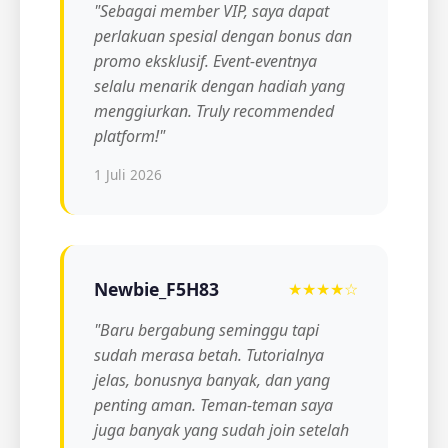
"Sebagai member VIP, saya dapat
perlakuan spesial dengan bonus dan
promo eksklusif. Event-eventnya
selalu menarik dengan hadiah yang
menggiurkan. Truly recommended
platform!"
1 Juli 2026
Newbie_F5H83
★★★★☆
"Baru bergabung seminggu tapi
sudah merasa betah. Tutorialnya
jelas, bonusnya banyak, dan yang
penting aman. Teman-teman saya
juga banyak yang sudah join setelah