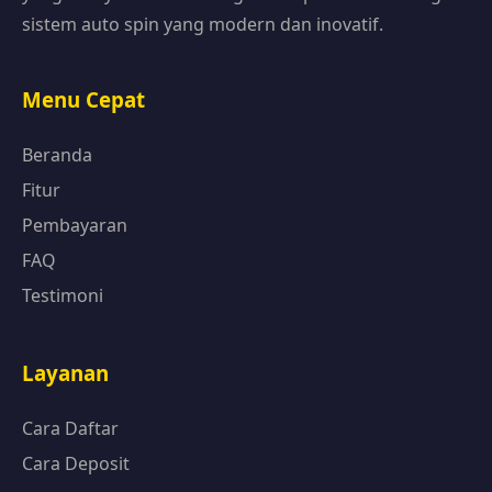
sistem auto spin yang modern dan inovatif.
Menu Cepat
Beranda
Fitur
Pembayaran
FAQ
Testimoni
Layanan
Cara Daftar
Cara Deposit