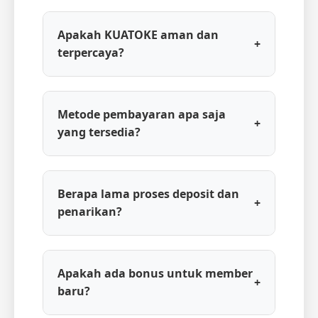
Apakah KUATOKE aman dan
+
terpercaya?
Metode pembayaran apa saja
+
yang tersedia?
Berapa lama proses deposit dan
+
penarikan?
Apakah ada bonus untuk member
+
baru?