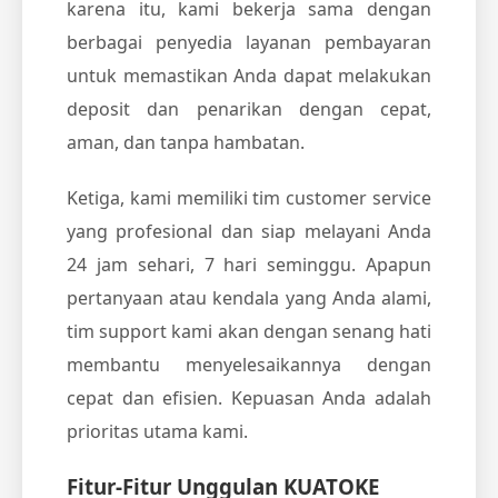
karena itu, kami bekerja sama dengan
berbagai penyedia layanan pembayaran
untuk memastikan Anda dapat melakukan
deposit dan penarikan dengan cepat,
aman, dan tanpa hambatan.
Ketiga, kami memiliki tim customer service
yang profesional dan siap melayani Anda
24 jam sehari, 7 hari seminggu. Apapun
pertanyaan atau kendala yang Anda alami,
tim support kami akan dengan senang hati
membantu menyelesaikannya dengan
cepat dan efisien. Kepuasan Anda adalah
prioritas utama kami.
Fitur-Fitur Unggulan KUATOKE