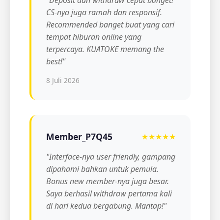
"Deposit dan withdraw cepat banget!
CS-nya juga ramah dan responsif.
Recommended banget buat yang cari
tempat hiburan online yang
terpercaya. KUATOKE memang the
best!"
8 Juli 2026
Member_P7Q45
★★★★★
"Interface-nya user friendly, gampang
dipahami bahkan untuk pemula.
Bonus new member-nya juga besar.
Saya berhasil withdraw pertama kali
di hari kedua bergabung. Mantap!"