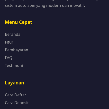
sistem auto spin yang modern dan inovatif.
Menu Cepat
Beranda
Fitur
Pembayaran
FAQ
Testimoni
Layanan
Cara Daftar
Cara Deposit