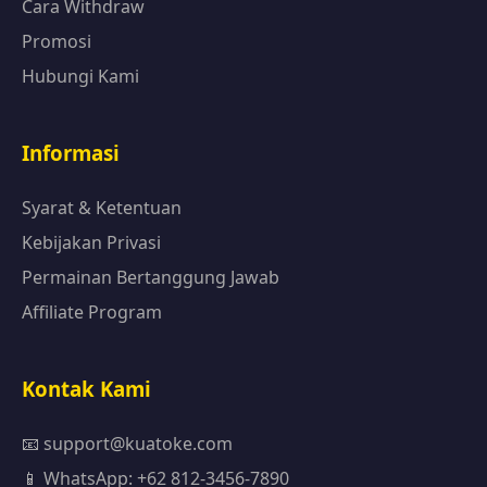
Cara Withdraw
Promosi
Hubungi Kami
Informasi
Syarat & Ketentuan
Kebijakan Privasi
Permainan Bertanggung Jawab
Affiliate Program
Kontak Kami
📧 support@kuatoke.com
📱 WhatsApp: +62 812-3456-7890