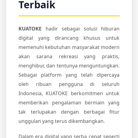
Terbaik
KUATOKE
hadir sebagai solusi hiburan
digital yang dirancang khusus untuk
memenuhi kebutuhan masyarakat modern
akan sarana rekreasi yang praktis,
menghibur, dan tentunya menguntungkan.
Sebagai platform yang telah dipercaya
oleh ribuan pengguna di seluruh
Indonesia, KUATOKE berkomitmen untuk
memberikan pengalaman bermain yang
tak terlupakan dengan berbagai fitur
unggulan yang terus dikembangkan.
Dalam era digital yang serba cepat seperti