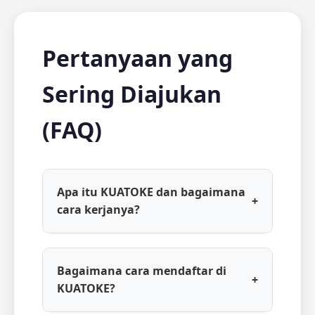
Pertanyaan yang
Sering Diajukan
(FAQ)
Apa itu KUATOKE dan bagaimana
+
cara kerjanya?
Bagaimana cara mendaftar di
+
KUATOKE?