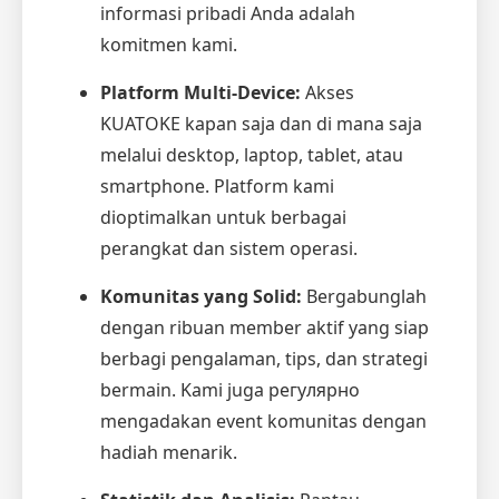
informasi pribadi Anda adalah
komitmen kami.
Platform Multi-Device:
Akses
KUATOKE kapan saja dan di mana saja
melalui desktop, laptop, tablet, atau
smartphone. Platform kami
dioptimalkan untuk berbagai
perangkat dan sistem operasi.
Komunitas yang Solid:
Bergabunglah
dengan ribuan member aktif yang siap
berbagi pengalaman, tips, dan strategi
bermain. Kami juga регулярно
mengadakan event komunitas dengan
hadiah menarik.