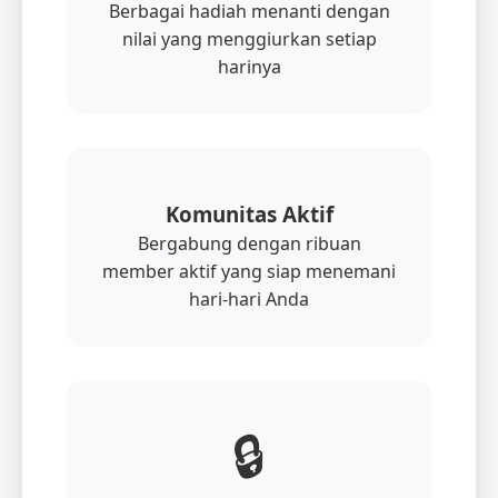
Berbagai hadiah menanti dengan
nilai yang menggiurkan setiap
harinya
Komunitas Aktif
Bergabung dengan ribuan
member aktif yang siap menemani
hari-hari Anda
🔒