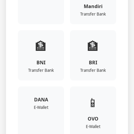
Mandiri
Transfer Bank
🏦
🏦
BNI
BRI
Transfer Bank
Transfer Bank
📱
DANA
E-Wallet
OVO
E-Wallet