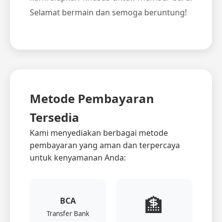
Selamat bermain dan semoga beruntung!
Metode Pembayaran
Tersedia
Kami menyediakan berbagai metode
pembayaran yang aman dan terpercaya
untuk kenyamanan Anda:
🏦
BCA
Transfer Bank