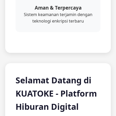
Aman & Terpercaya
Sistem keamanan terjamin dengan
teknologi enkripsi terbaru
Selamat Datang di
KUATOKE - Platform
Hiburan Digital