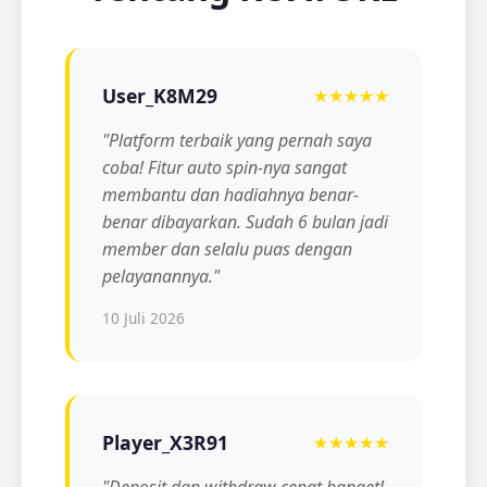
User_K8M29
★★★★★
"Platform terbaik yang pernah saya
coba! Fitur auto spin-nya sangat
membantu dan hadiahnya benar-
benar dibayarkan. Sudah 6 bulan jadi
member dan selalu puas dengan
pelayanannya."
10 Juli 2026
Player_X3R91
★★★★★