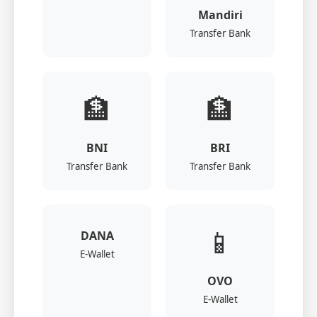
Mandiri
Transfer Bank
🏦
🏦
BNI
BRI
Transfer Bank
Transfer Bank
📱
DANA
E-Wallet
OVO
E-Wallet