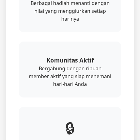
Berbagai hadiah menanti dengan
nilai yang menggiurkan setiap
harinya
Komunitas Aktif
Bergabung dengan ribuan
member aktif yang siap menemani
hari-hari Anda
🔒