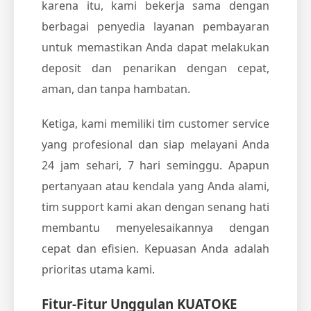
karena itu, kami bekerja sama dengan
berbagai penyedia layanan pembayaran
untuk memastikan Anda dapat melakukan
deposit dan penarikan dengan cepat,
aman, dan tanpa hambatan.
Ketiga, kami memiliki tim customer service
yang profesional dan siap melayani Anda
24 jam sehari, 7 hari seminggu. Apapun
pertanyaan atau kendala yang Anda alami,
tim support kami akan dengan senang hati
membantu menyelesaikannya dengan
cepat dan efisien. Kepuasan Anda adalah
prioritas utama kami.
Fitur-Fitur Unggulan KUATOKE