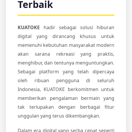
Terbaik
KUATOKE
hadir sebagai solusi hiburan
digital yang dirancang khusus untuk
memenuhi kebutuhan masyarakat modern
akan sarana rekreasi yang praktis,
menghibur, dan tentunya menguntungkan.
Sebagai platform yang telah dipercaya
oleh ribuan pengguna di seluruh
Indonesia, KUATOKE berkomitmen untuk
memberikan pengalaman bermain yang
tak terlupakan dengan berbagai fitur
unggulan yang terus dikembangkan.
Dalam era digital yang serba cepat seperti