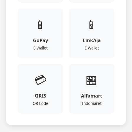
📱
📱
GoPay
LinkAja
E-Wallet
E-Wallet
💳
🏪
QRIS
Alfamart
QR Code
Indomaret