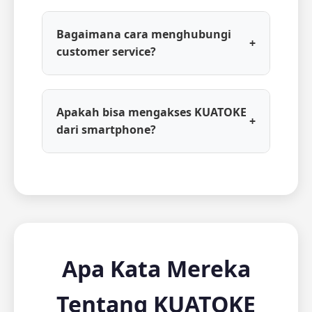
Bagaimana cara menghubungi
+
customer service?
Apakah bisa mengakses KUATOKE
+
dari smartphone?
Apa Kata Mereka
Tentang KUATOKE