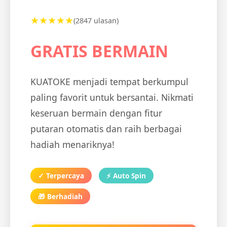
★★★★★
(
2847
ulasan)
GRATIS BERMAIN
KUATOKE menjadi tempat berkumpul
paling favorit untuk bersantai. Nikmati
keseruan bermain dengan fitur
putaran otomatis dan raih berbagai
hadiah menariknya!
✓ Terpercaya
⚡ Auto Spin
🎁 Berhadiah