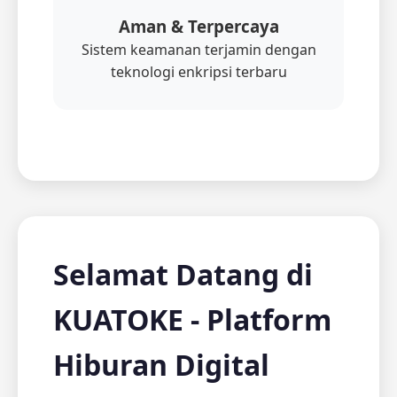
Aman & Terpercaya
Sistem keamanan terjamin dengan
teknologi enkripsi terbaru
Selamat Datang di
KUATOKE - Platform
Hiburan Digital