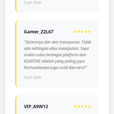
5 Juli 2026
Gamer_Z2L67
★★★★★
"Sistemnya fair dan transparan. Tidak
ada settingan atau manipulasi. Saya
sudah coba berbagai platform dan
KUATOKE adalah yang paling jujur.
Komunitasnya juga solid dan seru!"
3 Juli 2026
VIP_A9W12
★★★★★