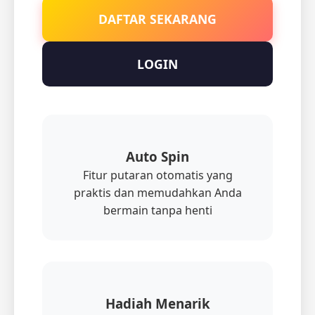
DAFTAR SEKARANG
LOGIN
Auto Spin
Fitur putaran otomatis yang
praktis dan memudahkan Anda
bermain tanpa henti
Hadiah Menarik