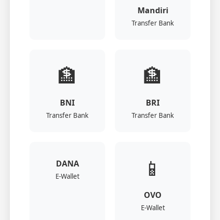
Mandiri
Transfer Bank
🏦
🏦
BNI
BRI
Transfer Bank
Transfer Bank
📱
DANA
E-Wallet
OVO
E-Wallet