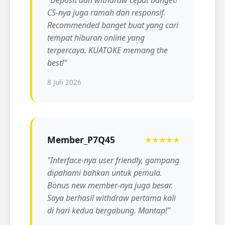
"Deposit dan withdraw cepat banget!
CS-nya juga ramah dan responsif.
Recommended banget buat yang cari
tempat hiburan online yang
terpercaya. KUATOKE memang the
best!"
8 Juli 2026
Member_P7Q45
★★★★★
"Interface-nya user friendly, gampang
dipahami bahkan untuk pemula.
Bonus new member-nya juga besar.
Saya berhasil withdraw pertama kali
di hari kedua bergabung. Mantap!"