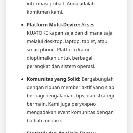
informasi pribadi Anda adalah
komitmen kami.
Platform Multi-Device:
Akses
KUATOKE kapan saja dan di mana saja
melalui desktop, laptop, tablet, atau
smartphone. Platform kami
dioptimalkan untuk berbagai
perangkat dan sistem operasi.
Komunitas yang Solid:
Bergabunglah
dengan ribuan member aktif yang siap
berbagi pengalaman, tips, dan strategi
bermain. Kami juga регулярно
mengadakan event komunitas dengan
hadiah menarik.