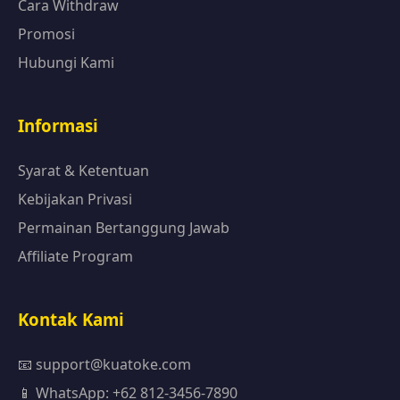
Cara Withdraw
Promosi
Hubungi Kami
Informasi
Syarat & Ketentuan
Kebijakan Privasi
Permainan Bertanggung Jawab
Affiliate Program
Kontak Kami
📧 support@kuatoke.com
📱 WhatsApp: +62 812-3456-7890