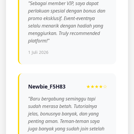
"Sebagai member VIP, saya dapat
perlakuan spesial dengan bonus dan
promo eksklusif. Event-eventnya
selalu menarik dengan hadiah yang
menggiurkan. Truly recommended
platform!"
1 Juli 2026
Newbie_F5H83
★★★★☆
"Baru bergabung seminggu tapi
sudah merasa betah. Tutorialnya
jelas, bonusnya banyak, dan yang
penting aman. Teman-teman saya
juga banyak yang sudah join setelah