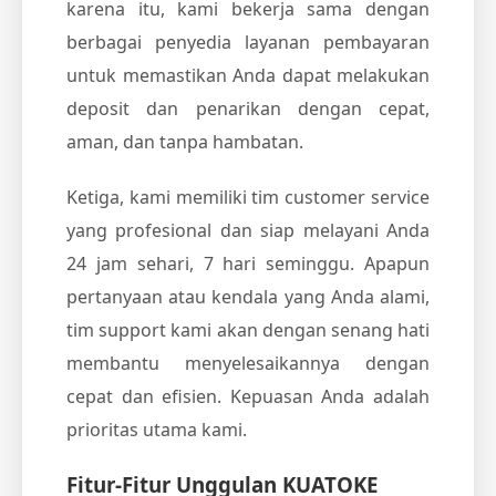
karena itu, kami bekerja sama dengan
berbagai penyedia layanan pembayaran
untuk memastikan Anda dapat melakukan
deposit dan penarikan dengan cepat,
aman, dan tanpa hambatan.
Ketiga, kami memiliki tim customer service
yang profesional dan siap melayani Anda
24 jam sehari, 7 hari seminggu. Apapun
pertanyaan atau kendala yang Anda alami,
tim support kami akan dengan senang hati
membantu menyelesaikannya dengan
cepat dan efisien. Kepuasan Anda adalah
prioritas utama kami.
Fitur-Fitur Unggulan KUATOKE