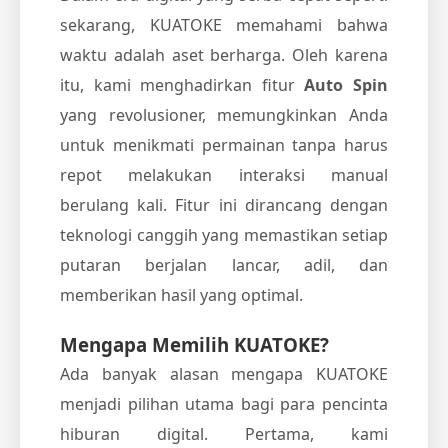
sekarang, KUATOKE memahami bahwa
waktu adalah aset berharga. Oleh karena
itu, kami menghadirkan fitur
Auto Spin
yang revolusioner, memungkinkan Anda
untuk menikmati permainan tanpa harus
repot melakukan interaksi manual
berulang kali. Fitur ini dirancang dengan
teknologi canggih yang memastikan setiap
putaran berjalan lancar, adil, dan
memberikan hasil yang optimal.
Mengapa Memilih KUATOKE?
Ada banyak alasan mengapa KUATOKE
menjadi pilihan utama bagi para pencinta
hiburan digital. Pertama, kami