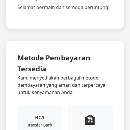
Selamat bermain dan semoga beruntung!
Metode Pembayaran
Tersedia
Kami menyediakan berbagai metode
pembayaran yang aman dan terpercaya
untuk kenyamanan Anda:
🏦
BCA
Transfer Bank