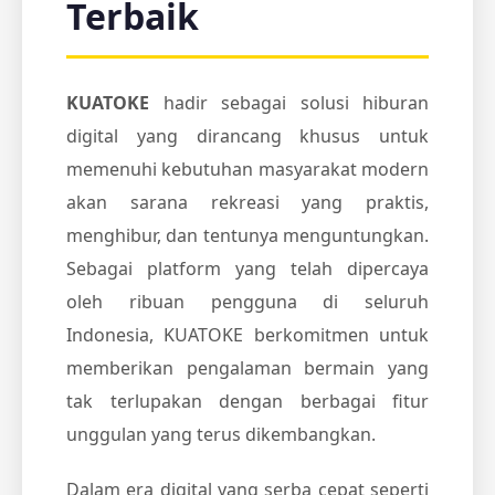
Terbaik
KUATOKE
hadir sebagai solusi hiburan
digital yang dirancang khusus untuk
memenuhi kebutuhan masyarakat modern
akan sarana rekreasi yang praktis,
menghibur, dan tentunya menguntungkan.
Sebagai platform yang telah dipercaya
oleh ribuan pengguna di seluruh
Indonesia, KUATOKE berkomitmen untuk
memberikan pengalaman bermain yang
tak terlupakan dengan berbagai fitur
unggulan yang terus dikembangkan.
Dalam era digital yang serba cepat seperti