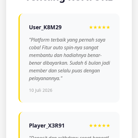
User_K8M29
★★★★★
"Platform terbaik yang pernah saya
coba! Fitur auto spin-nya sangat
membantu dan hadiahnya benar-
benar dibayarkan. Sudah 6 bulan jadi
member dan selalu puas dengan
pelayanannya."
10 Juli 2026
Player_X3R91
★★★★★