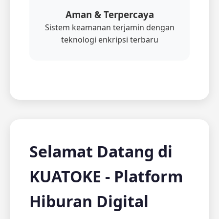
Aman & Terpercaya
Sistem keamanan terjamin dengan
teknologi enkripsi terbaru
Selamat Datang di
KUATOKE - Platform
Hiburan Digital