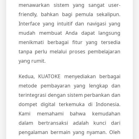
menawarkan sistem yang sangat user-
friendly, bahkan bagi pemula sekalipun.
Interface yang intuitif dan navigasi yang
mudah membuat Anda dapat langsung
menikmati berbagai fitur yang tersedia
tanpa perlu melalui proses pembelajaran
yang rumit.
Kedua, KUATOKE menyediakan berbagai
metode pembayaran yang lengkap dan
terintegrasi dengan sistem perbankan dan
dompet digital terkemuka di Indonesia.
Kami memahami bahwa kemudahan
dalam bertransaksi adalah kunci dari
pengalaman bermain yang nyaman. Oleh