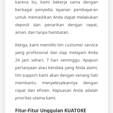
karena itu, kami bekerja sama dengan
berbagai penyedia layanan pembayaran
untuk memastikan Anda dapat melakukan
deposit dan penarikan dengan cepat,
aman, dan tanpa hambatan.
Ketiga, kami memiliki tim customer service
yang profesional dan siap melayani Anda
24 jam sehari, 7 hari seminggu. Apapun
pertanyaan atau kendala yang Anda alami,
tim support kami akan dengan senang hati
membantu menyelesaikannya dengan
cepat dan efisien. Kepuasan Anda adalah
prioritas utama kami.
Fitur-Fitur Unggulan KUATOKE