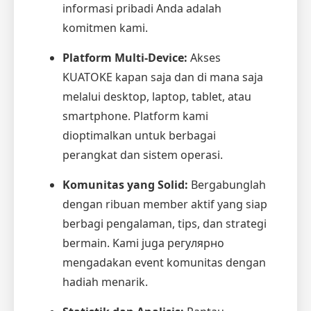
informasi pribadi Anda adalah
komitmen kami.
Platform Multi-Device:
Akses
KUATOKE kapan saja dan di mana saja
melalui desktop, laptop, tablet, atau
smartphone. Platform kami
dioptimalkan untuk berbagai
perangkat dan sistem operasi.
Komunitas yang Solid:
Bergabunglah
dengan ribuan member aktif yang siap
berbagi pengalaman, tips, dan strategi
bermain. Kami juga регулярно
mengadakan event komunitas dengan
hadiah menarik.