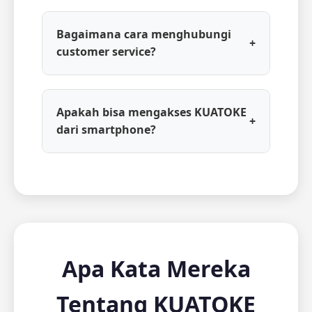
Bagaimana cara menghubungi
+
customer service?
Apakah bisa mengakses KUATOKE
+
dari smartphone?
Apa Kata Mereka
Tentang KUATOKE