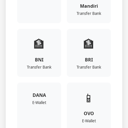
Mandiri
Transfer Bank
🏦
🏦
BNI
BRI
Transfer Bank
Transfer Bank
📱
DANA
E-Wallet
OVO
E-Wallet