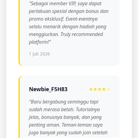
"Sebagai member VIP, saya dapat
perlakuan spesial dengan bonus dan
promo eksklusif. Event-eventnya
selalu menarik dengan hadiah yang
menggiurkan. Truly recommended
platform!"
1 Juli 2026
Newbie_F5H83
★★★★☆
"Baru bergabung seminggu tapi
sudah merasa betah. Tutorialnya
jelas, bonusnya banyak, dan yang
penting aman. Teman-teman saya
juga banyak yang sudah join setelah