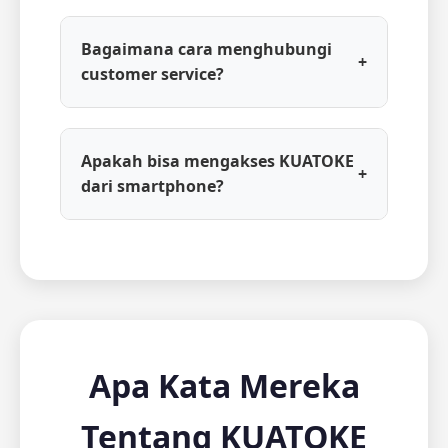
Bagaimana cara menghubungi
+
customer service?
Apakah bisa mengakses KUATOKE
+
dari smartphone?
Apa Kata Mereka
Tentang KUATOKE