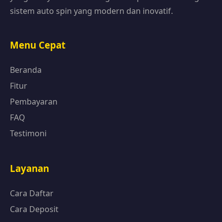
sistem auto spin yang modern dan inovatif.
Menu Cepat
Beranda
Fitur
Pembayaran
FAQ
Testimoni
Layanan
Cara Daftar
Cara Deposit