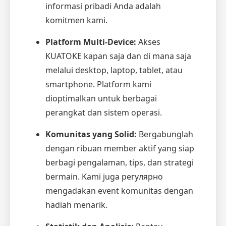
informasi pribadi Anda adalah
komitmen kami.
Platform Multi-Device:
Akses
KUATOKE kapan saja dan di mana saja
melalui desktop, laptop, tablet, atau
smartphone. Platform kami
dioptimalkan untuk berbagai
perangkat dan sistem operasi.
Komunitas yang Solid:
Bergabunglah
dengan ribuan member aktif yang siap
berbagi pengalaman, tips, dan strategi
bermain. Kami juga регулярно
mengadakan event komunitas dengan
hadiah menarik.