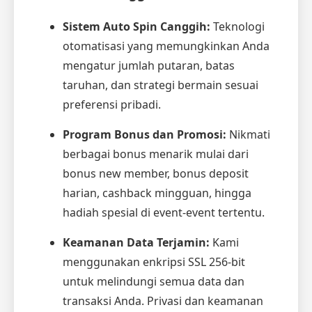
Sistem Auto Spin Canggih:
Teknologi
otomatisasi yang memungkinkan Anda
mengatur jumlah putaran, batas
taruhan, dan strategi bermain sesuai
preferensi pribadi.
Program Bonus dan Promosi:
Nikmati
berbagai bonus menarik mulai dari
bonus new member, bonus deposit
harian, cashback mingguan, hingga
hadiah spesial di event-event tertentu.
Keamanan Data Terjamin:
Kami
menggunakan enkripsi SSL 256-bit
untuk melindungi semua data dan
transaksi Anda. Privasi dan keamanan