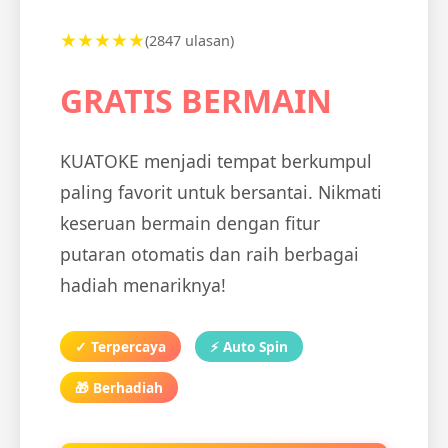
★★★★★
(
2847
ulasan)
GRATIS BERMAIN
KUATOKE menjadi tempat berkumpul
paling favorit untuk bersantai. Nikmati
keseruan bermain dengan fitur
putaran otomatis dan raih berbagai
hadiah menariknya!
✓ Terpercaya
⚡ Auto Spin
🎁 Berhadiah