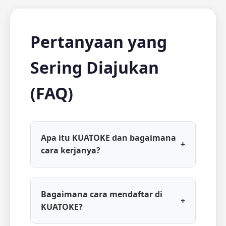
Pertanyaan yang
Sering Diajukan
(FAQ)
Apa itu KUATOKE dan bagaimana
+
cara kerjanya?
Bagaimana cara mendaftar di
+
KUATOKE?