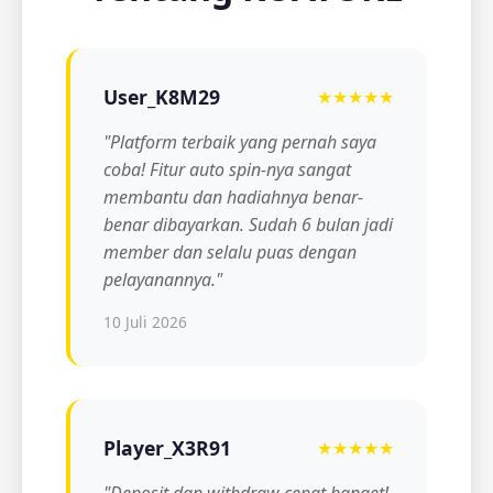
User_K8M29
★★★★★
"Platform terbaik yang pernah saya
coba! Fitur auto spin-nya sangat
membantu dan hadiahnya benar-
benar dibayarkan. Sudah 6 bulan jadi
member dan selalu puas dengan
pelayanannya."
10 Juli 2026
Player_X3R91
★★★★★