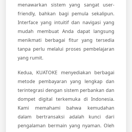
menawarkan sistem yang sangat user-
friendly, bahkan bagi pemula sekalipun.
Interface yang intuitif dan navigasi yang
mudah membuat Anda dapat langsung
menikmati berbagai fitur yang tersedia
tanpa perlu melalui proses pembelajaran
yang rumit.
Kedua, KUATOKE menyediakan berbagai
metode pembayaran yang lengkap dan
terintegrasi dengan sistem perbankan dan
dompet digital terkemuka di Indonesia.
Kami memahami bahwa kemudahan
dalam bertransaksi adalah kunci dari
pengalaman bermain yang nyaman. Oleh