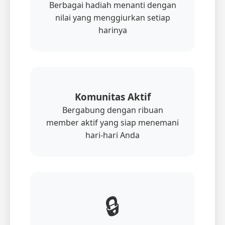
Berbagai hadiah menanti dengan
nilai yang menggiurkan setiap
harinya
Komunitas Aktif
Bergabung dengan ribuan
member aktif yang siap menemani
hari-hari Anda
🔒