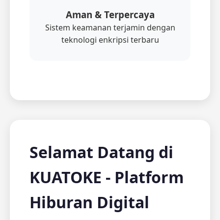
Aman & Terpercaya
Sistem keamanan terjamin dengan
teknologi enkripsi terbaru
Selamat Datang di
KUATOKE - Platform
Hiburan Digital