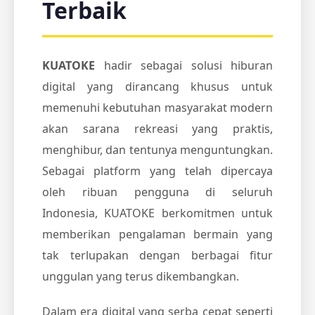
Terbaik
KUATOKE
hadir sebagai solusi hiburan
digital yang dirancang khusus untuk
memenuhi kebutuhan masyarakat modern
akan sarana rekreasi yang praktis,
menghibur, dan tentunya menguntungkan.
Sebagai platform yang telah dipercaya
oleh ribuan pengguna di seluruh
Indonesia, KUATOKE berkomitmen untuk
memberikan pengalaman bermain yang
tak terlupakan dengan berbagai fitur
unggulan yang terus dikembangkan.
Dalam era digital yang serba cepat seperti