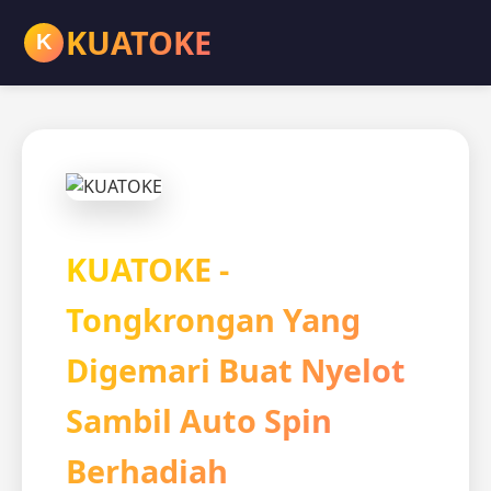
KUATOKE
K
KUATOKE -
Tongkrongan Yang
Digemari Buat Nyelot
Sambil Auto Spin
Berhadiah