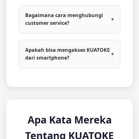
Bagaimana cara menghubungi
+
customer service?
Apakah bisa mengakses KUATOKE
+
dari smartphone?
Apa Kata Mereka
Tentang KUATOKE