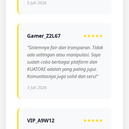
5 Juli 2026
Gamer_Z2L67
★★★★★
"Sistemnya fair dan transparan. Tidak
ada settingan atau manipulasi. Saya
sudah coba berbagai platform dan
KUATOKE adalah yang paling jujur.
Komunitasnya juga solid dan seru!"
3 Juli 2026
VIP_A9W12
★★★★★