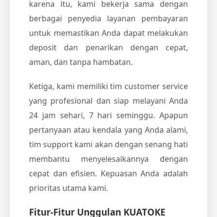
karena itu, kami bekerja sama dengan
berbagai penyedia layanan pembayaran
untuk memastikan Anda dapat melakukan
deposit dan penarikan dengan cepat,
aman, dan tanpa hambatan.
Ketiga, kami memiliki tim customer service
yang profesional dan siap melayani Anda
24 jam sehari, 7 hari seminggu. Apapun
pertanyaan atau kendala yang Anda alami,
tim support kami akan dengan senang hati
membantu menyelesaikannya dengan
cepat dan efisien. Kepuasan Anda adalah
prioritas utama kami.
Fitur-Fitur Unggulan KUATOKE