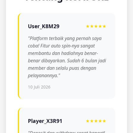
User_K8M29
★★★★★
"Platform terbaik yang pernah saya
coba! Fitur auto spin-nya sangat
membantu dan hadiahnya benar-
benar dibayarkan. Sudah 6 bulan jadi
member dan selalu puas dengan
pelayanannya."
10 Juli 2026
Player_X3R91
★★★★★