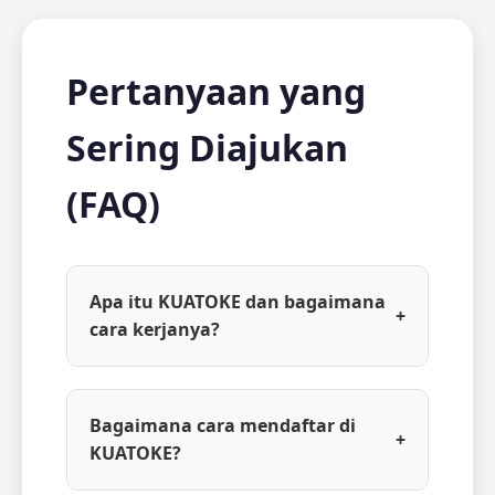
Pertanyaan yang
Sering Diajukan
(FAQ)
Apa itu KUATOKE dan bagaimana
+
cara kerjanya?
Bagaimana cara mendaftar di
+
KUATOKE?