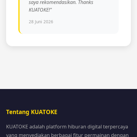
saya rekomendasikan. Thanks
KUATOKE!"
28 Juni 2026
Tentang KUATOKE
KUATOKE adalah platform hiburan digital terpercaya
yang menyediakan berbagai fitur permainan dengan