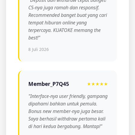
"Deposit dan withdraw cepat banget!
CS-nya juga ramah dan responsif.
Recommended banget buat yang cari
tempat hiburan online yang
terpercaya. KUATOKE memang the
best!"
8 Juli 2026
Member_P7Q45
★★★★★
"Interface-nya user friendly, gampang
dipahami bahkan untuk pemula.
Bonus new member-nya juga besar.
Saya berhasil withdraw pertama kali
di hari kedua bergabung. Mantap!"