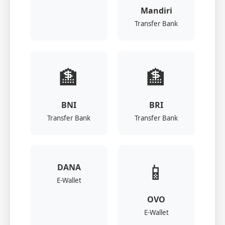
Mandiri
Transfer Bank
🏦
🏦
BNI
BRI
Transfer Bank
Transfer Bank
📱
DANA
E-Wallet
OVO
E-Wallet