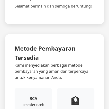
Selamat bermain dan semoga beruntung!
Metode Pembayaran
Tersedia
Kami menyediakan berbagai metode
pembayaran yang aman dan terpercaya
untuk kenyamanan Anda:
🏦
BCA
Transfer Bank