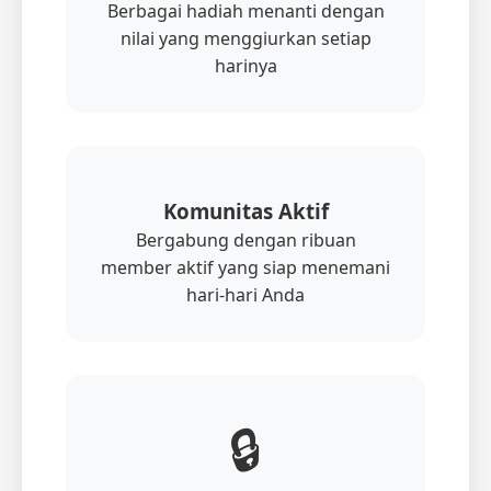
Berbagai hadiah menanti dengan
nilai yang menggiurkan setiap
harinya
Komunitas Aktif
Bergabung dengan ribuan
member aktif yang siap menemani
hari-hari Anda
🔒