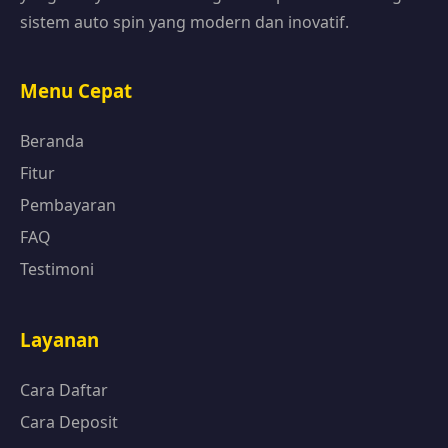
sistem auto spin yang modern dan inovatif.
Menu Cepat
Beranda
Fitur
Pembayaran
FAQ
Testimoni
Layanan
Cara Daftar
Cara Deposit