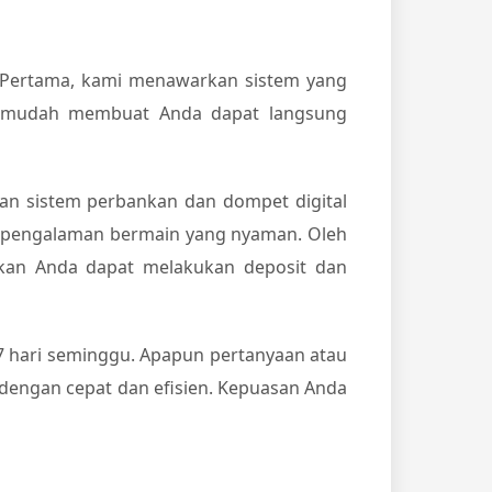
. Pertama, kami menawarkan sistem yang
yang mudah membuat Anda dapat langsung
n sistem perbankan dan dompet digital
i pengalaman bermain yang nyaman. Oleh
kan Anda dapat melakukan deposit dan
, 7 hari seminggu. Apapun pertanyaan atau
dengan cepat dan efisien. Kepuasan Anda