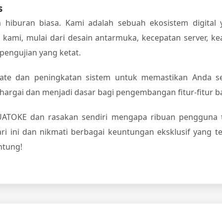
s
 hiburan biasa. Kami adalah sebuah ekosistem digital 
m kami, mulai dari desain antarmuka, kecepatan server, k
pengujian yang ketat.
date dan peningkatan sistem untuk memastikan Anda se
argai dan menjadi dasar bagi pengembangan fitur-fitur bar
ATOKE dan rasakan sendiri mengapa ribuan pengguna t
 hari ini dan nikmati berbagai keuntungan eksklusif yang
ntung!