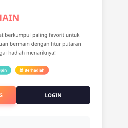
MAIN
 berkumpul paling favorit untuk
ruan bermain dengan fitur putaran
gai hadiah menariknya!
Spin
🎁 Berhadiah
G
LOGIN