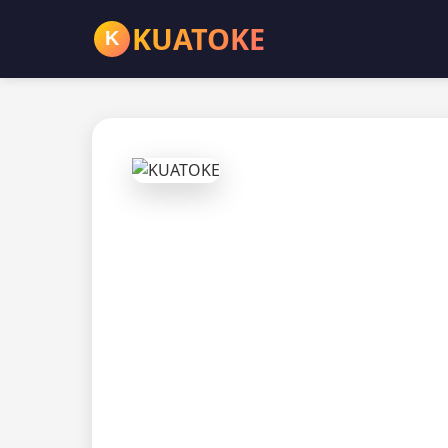
KUATOKE
K