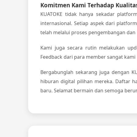
Komitmen Kami Terhadap Kualita
KUATOKE tidak hanya sekadar platform
internasional. Setiap aspek dari platfor
telah melalui proses pengembangan dan 
Kami juga secara rutin melakukan up
Feedback dari para member sangat kami h
Bergabunglah sekarang juga dengan KU
hiburan digital pilihan mereka. Daftar
baru. Selamat bermain dan semoga beru