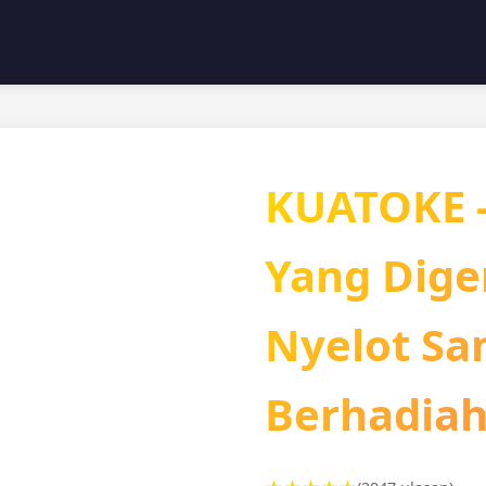
KUATOKE 
Yang Dige
Nyelot Sa
Berhadia