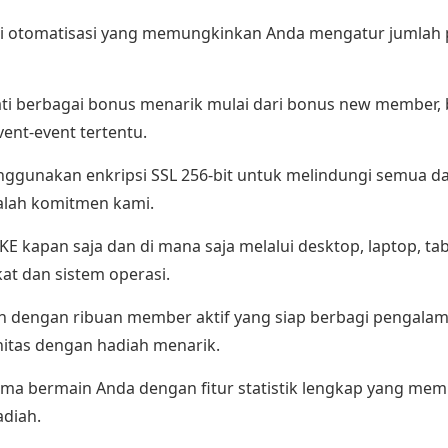
 otomatisasi yang memungkinkan Anda mengatur jumlah pu
i berbagai bonus menarik mulai dari bonus new member, 
vent-event tertentu.
gunakan enkripsi SSL 256-bit untuk melindungi semua dat
alah komitmen kami.
 kapan saja dan di mana saja melalui desktop, laptop, tab
at dan sistem operasi.
dengan ribuan member aktif yang siap berbagi pengalaman
tas dengan hadiah menarik.
ma bermain Anda dengan fitur statistik lengkap yang m
diah.