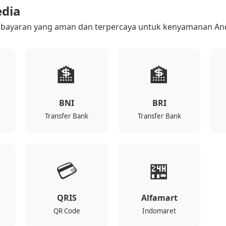
dia
bayaran yang aman dan terpercaya untuk kenyamanan An
🏦
🏦
BNI
BRI
Transfer Bank
Transfer Bank
💳
🏪
QRIS
Alfamart
QR Code
Indomaret