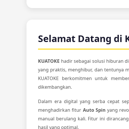
Selamat Datang di K
KUATOKE
hadir sebagai solusi hiburan 
yang praktis, menghibur, dan tentunya 
KUATOKE berkomitmen untuk memberik
dikembangkan.
Dalam era digital yang serba cepat s
menghadirkan fitur
Auto Spin
yang revo
manual berulang kali. Fitur ini diranca
hasil yang optimal.