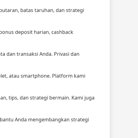
taran, batas taruhan, dan strategi
bonus deposit harian, cashback
a dan transaksi Anda. Privasi dan
let, atau smartphone. Platform kami
, tips, dan strategi bermain. Kami juga
embantu Anda mengembangkan strategi