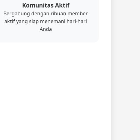
Komunitas Aktif
Bergabung dengan ribuan member
aktif yang siap menemani hari-hari
Anda