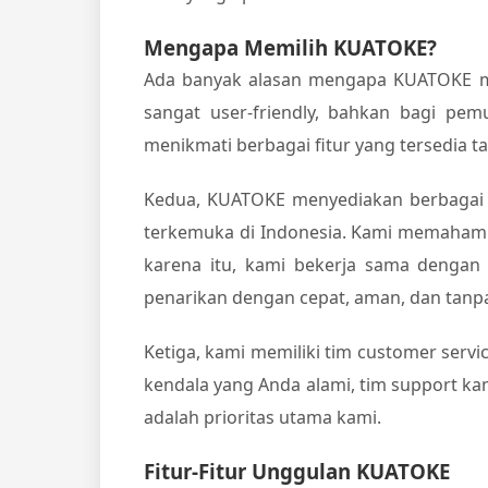
Mengapa Memilih KUATOKE?
Ada banyak alasan mengapa KUATOKE men
sangat user-friendly, bahkan bagi pem
menikmati berbagai fitur yang tersedia t
Kedua, KUATOKE menyediakan berbagai 
terkemuka di Indonesia. Kami memahami
karena itu, kami bekerja sama denga
penarikan dengan cepat, aman, dan tanp
Ketiga, kami memiliki tim customer servi
kendala yang Anda alami, tim support k
adalah prioritas utama kami.
Fitur-Fitur Unggulan KUATOKE