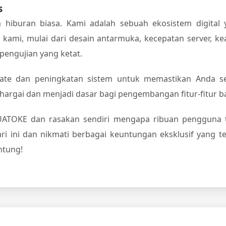
s
 hiburan biasa. Kami adalah sebuah ekosistem digital 
m kami, mulai dari desain antarmuka, kecepatan server, k
pengujian yang ketat.
date dan peningkatan sistem untuk memastikan Anda se
argai dan menjadi dasar bagi pengembangan fitur-fitur bar
ATOKE dan rasakan sendiri mengapa ribuan pengguna t
 hari ini dan nikmati berbagai keuntungan eksklusif yang
ntung!