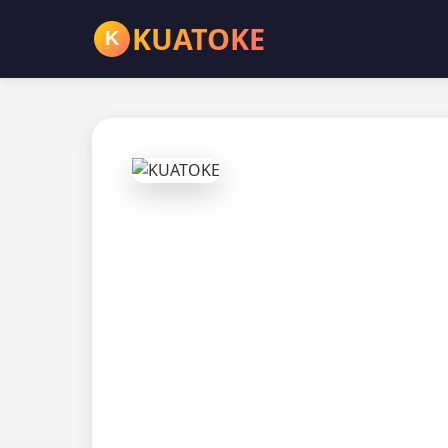
KUATOKE
K