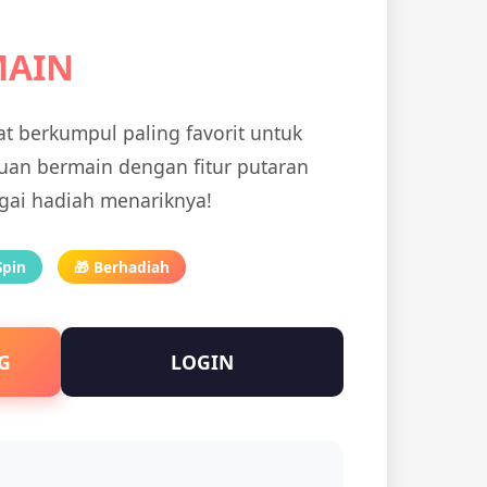
MAIN
 berkumpul paling favorit untuk
ruan bermain dengan fitur putaran
gai hadiah menariknya!
Spin
🎁 Berhadiah
G
LOGIN