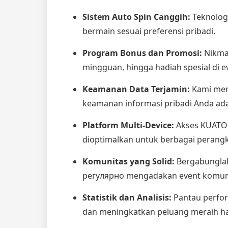
Sistem Auto Spin Canggih:
Teknologi
bermain sesuai preferensi pribadi.
Program Bonus dan Promosi:
Nikmat
mingguan, hingga hadiah spesial di e
Keamanan Data Terjamin:
Kami meng
keamanan informasi pribadi Anda ad
Platform Multi-Device:
Akses KUATOKE
dioptimalkan untuk berbagai perangk
Komunitas yang Solid:
Bergabunglah 
регулярно mengadakan event komuni
Statistik dan Analisis:
Pantau perfor
dan meningkatkan peluang meraih ha