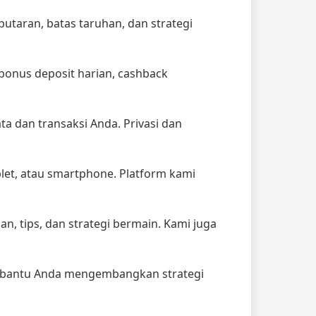
taran, batas taruhan, dan strategi
bonus deposit harian, cashback
a dan transaksi Anda. Privasi dan
let, atau smartphone. Platform kami
, tips, dan strategi bermain. Kami juga
embantu Anda mengembangkan strategi