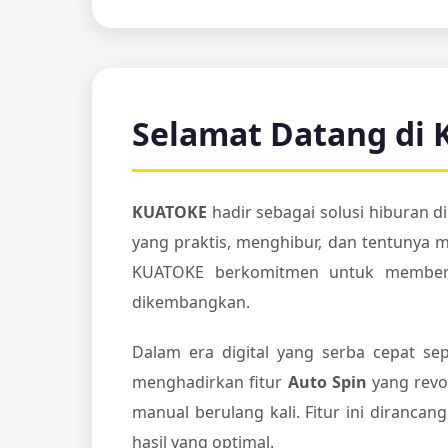
Selamat Datang di K
KUATOKE
hadir sebagai solusi hiburan 
yang praktis, menghibur, dan tentunya 
KUATOKE berkomitmen untuk memberik
dikembangkan.
Dalam era digital yang serba cepat s
menghadirkan fitur
Auto Spin
yang revo
manual berulang kali. Fitur ini diranca
hasil yang optimal.