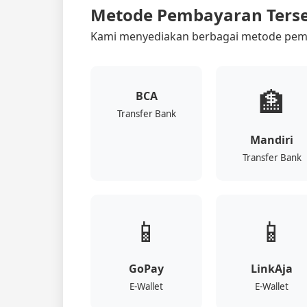
Metode Pembayaran Terse
Kami menyediakan berbagai metode pem
🏦
BCA
Transfer Bank
Mandiri
Transfer Bank
📱
📱
GoPay
LinkAja
E-Wallet
E-Wallet