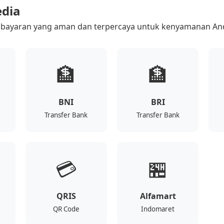
dia
bayaran yang aman dan terpercaya untuk kenyamanan An
🏦
🏦
BNI
BRI
Transfer Bank
Transfer Bank
💳
🏪
QRIS
Alfamart
QR Code
Indomaret