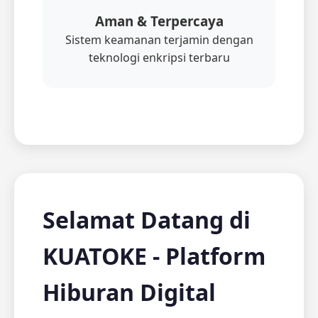
Aman & Terpercaya
Sistem keamanan terjamin dengan
teknologi enkripsi terbaru
Selamat Datang di
KUATOKE - Platform
Hiburan Digital