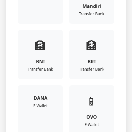
Mandiri
Transfer Bank
🏦
🏦
BNI
BRI
Transfer Bank
Transfer Bank
📱
DANA
E-Wallet
OVO
E-Wallet