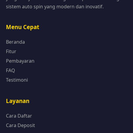
sistem auto spin yang modern dan inovatif.
Menu Cepat
Beranda
Fitur
Pembayaran
FAQ
Testimoni
Layanan
Cara Daftar
Cara Deposit