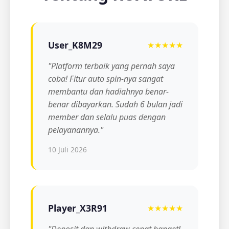
User_K8M29
★★★★★
"Platform terbaik yang pernah saya
coba! Fitur auto spin-nya sangat
membantu dan hadiahnya benar-
benar dibayarkan. Sudah 6 bulan jadi
member dan selalu puas dengan
pelayanannya."
10 Juli 2026
Player_X3R91
★★★★★