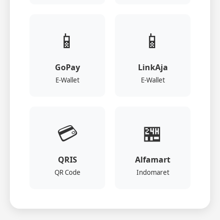
📱
📱
GoPay
LinkAja
E-Wallet
E-Wallet
💳
🏪
QRIS
Alfamart
QR Code
Indomaret