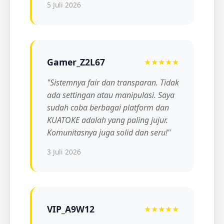
5 Juli 2026
Gamer_Z2L67
★★★★★
"Sistemnya fair dan transparan. Tidak
ada settingan atau manipulasi. Saya
sudah coba berbagai platform dan
KUATOKE adalah yang paling jujur.
Komunitasnya juga solid dan seru!"
3 Juli 2026
VIP_A9W12
★★★★★