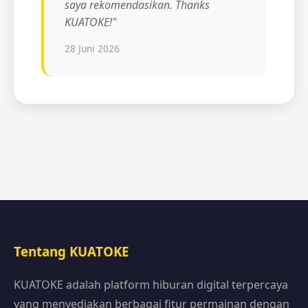
saya rekomendasikan. Thanks
KUATOKE!"
28 Juni 2026
Tentang KUATOKE
KUATOKE adalah platform hiburan digital terpercaya
yang menyediakan berbagai fitur permainan dengan