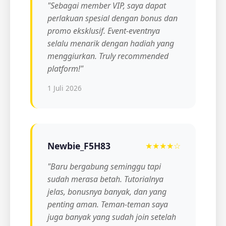
"Sebagai member VIP, saya dapat
perlakuan spesial dengan bonus dan
promo eksklusif. Event-eventnya
selalu menarik dengan hadiah yang
menggiurkan. Truly recommended
platform!"
1 Juli 2026
Newbie_F5H83
★★★★☆
"Baru bergabung seminggu tapi
sudah merasa betah. Tutorialnya
jelas, bonusnya banyak, dan yang
penting aman. Teman-teman saya
juga banyak yang sudah join setelah