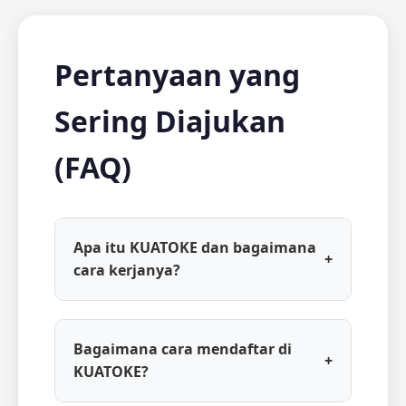
Pertanyaan yang
Sering Diajukan
(FAQ)
Apa itu KUATOKE dan bagaimana
+
cara kerjanya?
Bagaimana cara mendaftar di
+
KUATOKE?