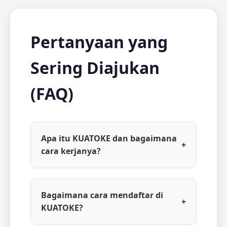
Pertanyaan yang
Sering Diajukan
(FAQ)
Apa itu KUATOKE dan bagaimana
+
cara kerjanya?
Bagaimana cara mendaftar di
+
KUATOKE?