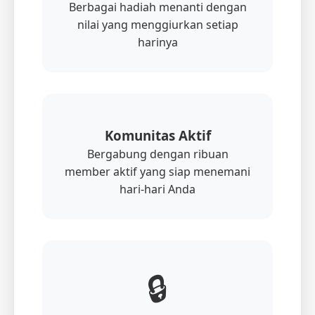
Berbagai hadiah menanti dengan
nilai yang menggiurkan setiap
harinya
Komunitas Aktif
Bergabung dengan ribuan
member aktif yang siap menemani
hari-hari Anda
🔒