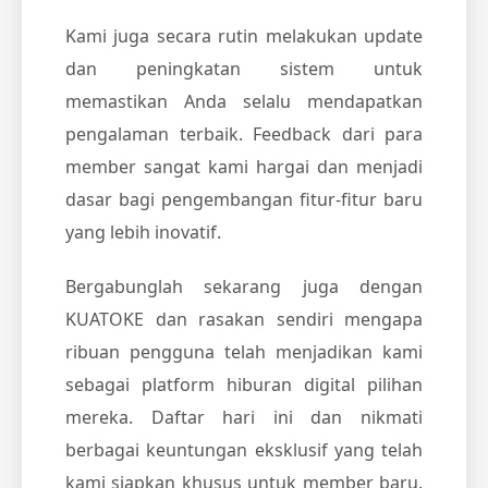
Kami juga secara rutin melakukan update
dan peningkatan sistem untuk
memastikan Anda selalu mendapatkan
pengalaman terbaik. Feedback dari para
member sangat kami hargai dan menjadi
dasar bagi pengembangan fitur-fitur baru
yang lebih inovatif.
Bergabunglah sekarang juga dengan
KUATOKE dan rasakan sendiri mengapa
ribuan pengguna telah menjadikan kami
sebagai platform hiburan digital pilihan
mereka. Daftar hari ini dan nikmati
berbagai keuntungan eksklusif yang telah
kami siapkan khusus untuk member baru.