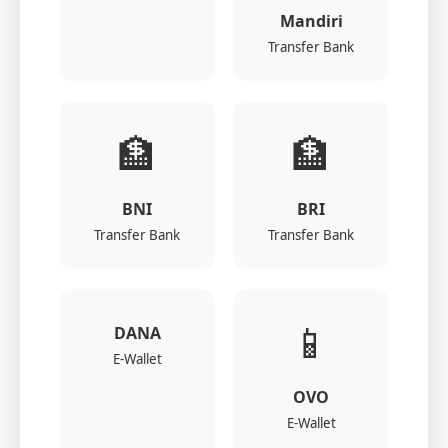
Mandiri
Transfer Bank
🏦
🏦
BNI
BRI
Transfer Bank
Transfer Bank
📱
DANA
E-Wallet
OVO
E-Wallet