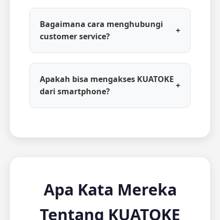
Bagaimana cara menghubungi
+
customer service?
Apakah bisa mengakses KUATOKE
+
dari smartphone?
Apa Kata Mereka
Tentang KUATOKE