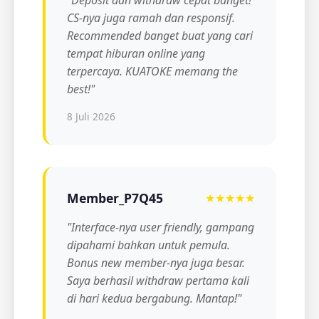
"Deposit dan withdraw cepat banget!
CS-nya juga ramah dan responsif.
Recommended banget buat yang cari
tempat hiburan online yang
terpercaya. KUATOKE memang the
best!"
8 Juli 2026
Member_P7Q45
★★★★★
"Interface-nya user friendly, gampang
dipahami bahkan untuk pemula.
Bonus new member-nya juga besar.
Saya berhasil withdraw pertama kali
di hari kedua bergabung. Mantap!"