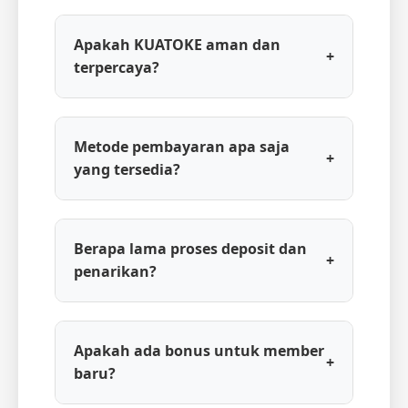
Apakah KUATOKE aman dan
+
terpercaya?
Metode pembayaran apa saja
+
yang tersedia?
Berapa lama proses deposit dan
+
penarikan?
Apakah ada bonus untuk member
+
baru?