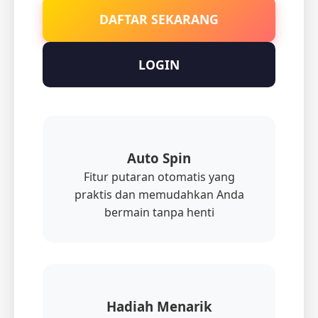
DAFTAR SEKARANG
LOGIN
Auto Spin
Fitur putaran otomatis yang
praktis dan memudahkan Anda
bermain tanpa henti
Hadiah Menarik