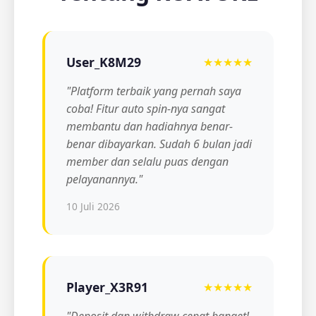
User_K8M29
★★★★★
"Platform terbaik yang pernah saya
coba! Fitur auto spin-nya sangat
membantu dan hadiahnya benar-
benar dibayarkan. Sudah 6 bulan jadi
member dan selalu puas dengan
pelayanannya."
10 Juli 2026
Player_X3R91
★★★★★