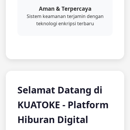
Aman & Terpercaya
Sistem keamanan terjamin dengan
teknologi enkripsi terbaru
Selamat Datang di
KUATOKE - Platform
Hiburan Digital