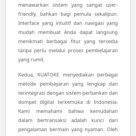
menawarkan sistem yang sangat user-
friendly, bahkan bagi pemula sekalipun.
Interface yang intuitif dan navigasi yang
mudah membuat Anda dapat langsung
menikmati berbagai fitur yang tersedia
tanpa perlu melalui proses pembelajaran
yang rumit.
Kedua, KUATOKE menyediakan berbagai
metode pembayaran yang lengkap dan
terintegrasi dengan sistem perbankan dan
dompet digital terkemuka di Indonesia.
Kami memahami bahwa kemudahan
dalam bertransaksi adalah kunci dari
pengalaman bermain yang nyaman. Oleh