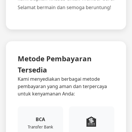
Selamat bermain dan semoga beruntung!
Metode Pembayaran
Tersedia
Kami menyediakan berbagai metode
pembayaran yang aman dan terpercaya
untuk kenyamanan Anda:
🏦
BCA
Transfer Bank