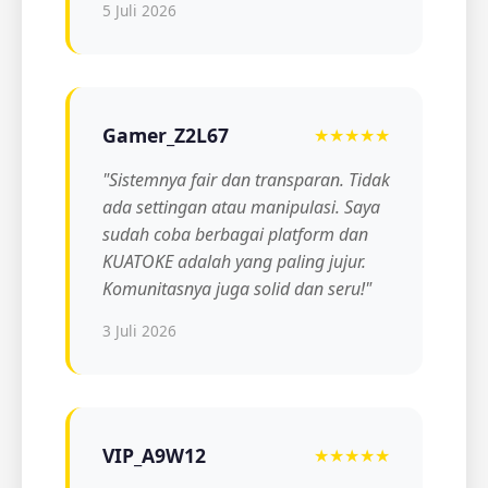
5 Juli 2026
Gamer_Z2L67
★★★★★
"Sistemnya fair dan transparan. Tidak
ada settingan atau manipulasi. Saya
sudah coba berbagai platform dan
KUATOKE adalah yang paling jujur.
Komunitasnya juga solid dan seru!"
3 Juli 2026
VIP_A9W12
★★★★★