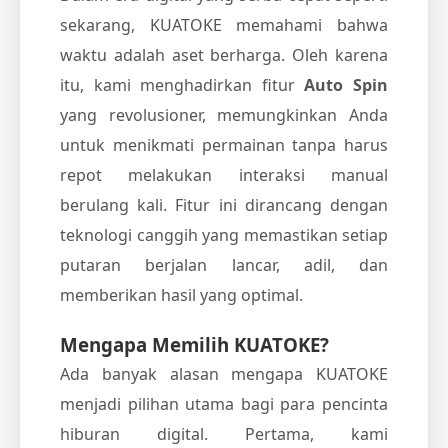
sekarang, KUATOKE memahami bahwa
waktu adalah aset berharga. Oleh karena
itu, kami menghadirkan fitur
Auto Spin
yang revolusioner, memungkinkan Anda
untuk menikmati permainan tanpa harus
repot melakukan interaksi manual
berulang kali. Fitur ini dirancang dengan
teknologi canggih yang memastikan setiap
putaran berjalan lancar, adil, dan
memberikan hasil yang optimal.
Mengapa Memilih KUATOKE?
Ada banyak alasan mengapa KUATOKE
menjadi pilihan utama bagi para pencinta
hiburan digital. Pertama, kami