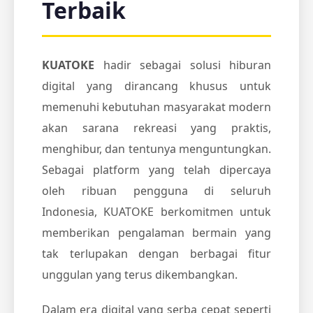
Terbaik
KUATOKE
hadir sebagai solusi hiburan
digital yang dirancang khusus untuk
memenuhi kebutuhan masyarakat modern
akan sarana rekreasi yang praktis,
menghibur, dan tentunya menguntungkan.
Sebagai platform yang telah dipercaya
oleh ribuan pengguna di seluruh
Indonesia, KUATOKE berkomitmen untuk
memberikan pengalaman bermain yang
tak terlupakan dengan berbagai fitur
unggulan yang terus dikembangkan.
Dalam era digital yang serba cepat seperti