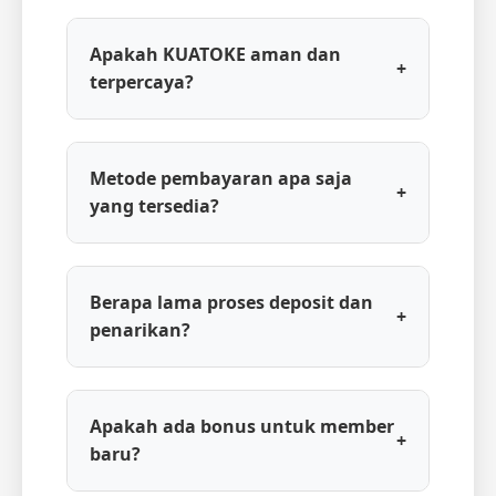
Apakah KUATOKE aman dan
+
terpercaya?
Metode pembayaran apa saja
+
yang tersedia?
Berapa lama proses deposit dan
+
penarikan?
Apakah ada bonus untuk member
+
baru?