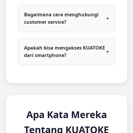
Bagaimana cara menghubungi
+
customer service?
Apakah bisa mengakses KUATOKE
+
dari smartphone?
Apa Kata Mereka
Tentang KUATOKE