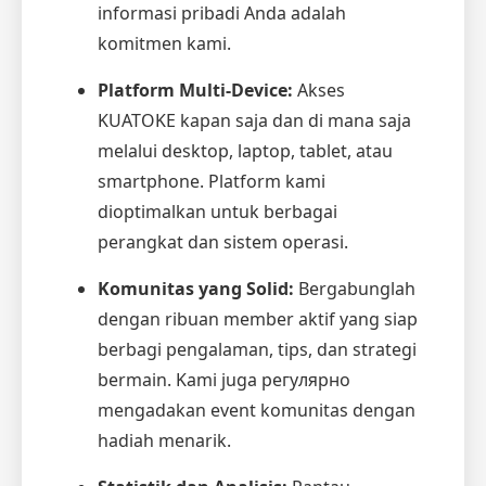
informasi pribadi Anda adalah
komitmen kami.
Platform Multi-Device:
Akses
KUATOKE kapan saja dan di mana saja
melalui desktop, laptop, tablet, atau
smartphone. Platform kami
dioptimalkan untuk berbagai
perangkat dan sistem operasi.
Komunitas yang Solid:
Bergabunglah
dengan ribuan member aktif yang siap
berbagi pengalaman, tips, dan strategi
bermain. Kami juga регулярно
mengadakan event komunitas dengan
hadiah menarik.