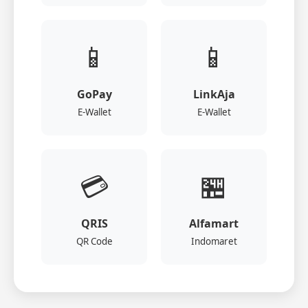
📱
📱
GoPay
LinkAja
E-Wallet
E-Wallet
💳
🏪
QRIS
Alfamart
QR Code
Indomaret