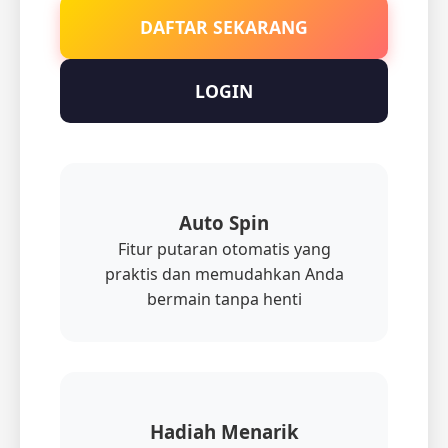
DAFTAR SEKARANG
LOGIN
Auto Spin
Fitur putaran otomatis yang
praktis dan memudahkan Anda
bermain tanpa henti
Hadiah Menarik