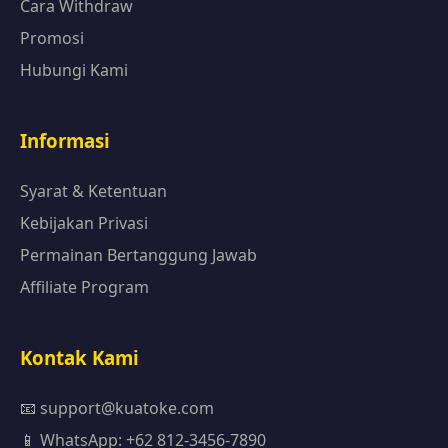
Cara Withdraw
Promosi
Hubungi Kami
Informasi
Syarat & Ketentuan
Kebijakan Privasi
Permainan Bertanggung Jawab
Affiliate Program
Kontak Kami
📧 support@kuatoke.com
📱 WhatsApp: +62 812-3456-7890