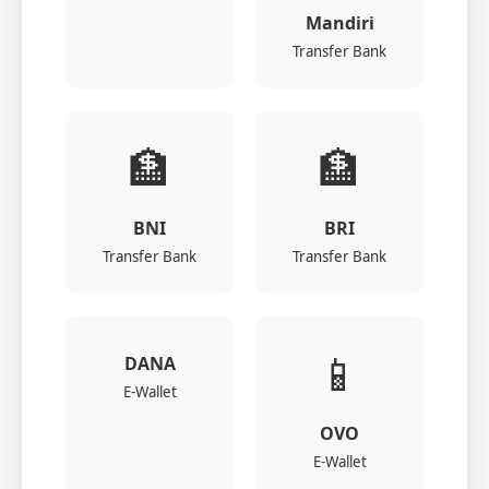
Mandiri
Transfer Bank
🏦
🏦
BNI
BRI
Transfer Bank
Transfer Bank
📱
DANA
E-Wallet
OVO
E-Wallet