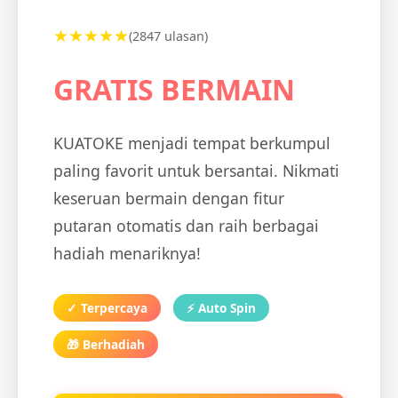
★★★★★
(
2847
ulasan)
GRATIS BERMAIN
KUATOKE menjadi tempat berkumpul
paling favorit untuk bersantai. Nikmati
keseruan bermain dengan fitur
putaran otomatis dan raih berbagai
hadiah menariknya!
✓ Terpercaya
⚡ Auto Spin
🎁 Berhadiah