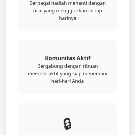
Berbagai hadiah menanti dengan
nilai yang menggiurkan setiap
harinya
Komunitas Aktif
Bergabung dengan ribuan
member aktif yang siap menemani
hari-hari Anda
🔒