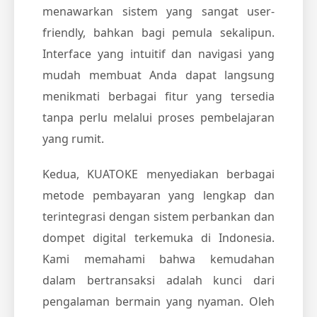
menawarkan sistem yang sangat user-
friendly, bahkan bagi pemula sekalipun.
Interface yang intuitif dan navigasi yang
mudah membuat Anda dapat langsung
menikmati berbagai fitur yang tersedia
tanpa perlu melalui proses pembelajaran
yang rumit.
Kedua, KUATOKE menyediakan berbagai
metode pembayaran yang lengkap dan
terintegrasi dengan sistem perbankan dan
dompet digital terkemuka di Indonesia.
Kami memahami bahwa kemudahan
dalam bertransaksi adalah kunci dari
pengalaman bermain yang nyaman. Oleh