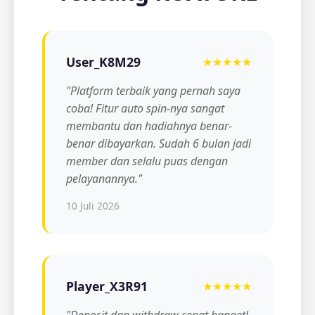
User_K8M29
★★★★★
"Platform terbaik yang pernah saya
coba! Fitur auto spin-nya sangat
membantu dan hadiahnya benar-
benar dibayarkan. Sudah 6 bulan jadi
member dan selalu puas dengan
pelayanannya."
10 Juli 2026
Player_X3R91
★★★★★