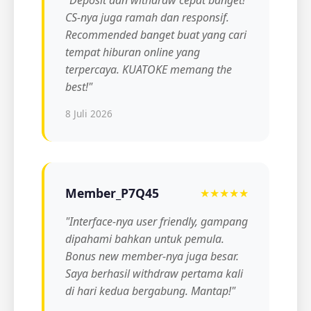
"Deposit dan withdraw cepat banget!
CS-nya juga ramah dan responsif.
Recommended banget buat yang cari
tempat hiburan online yang
terpercaya. KUATOKE memang the
best!"
8 Juli 2026
Member_P7Q45
★★★★★
"Interface-nya user friendly, gampang
dipahami bahkan untuk pemula.
Bonus new member-nya juga besar.
Saya berhasil withdraw pertama kali
di hari kedua bergabung. Mantap!"