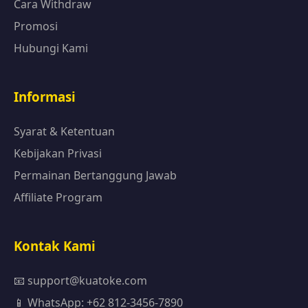
Cara Withdraw
Promosi
Hubungi Kami
Informasi
Syarat & Ketentuan
Kebijakan Privasi
Permainan Bertanggung Jawab
Affiliate Program
Kontak Kami
📧 support@kuatoke.com
📱 WhatsApp: +62 812-3456-7890