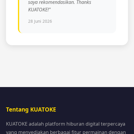
saya rekomendasikan. Thanks
KUATOKE!"
28 Juni 2026
Tentang KUATOKE
KUATOKE adalah platform hiburan digital terpercaya
yang menyediakan berbagai fitur permainan dengan