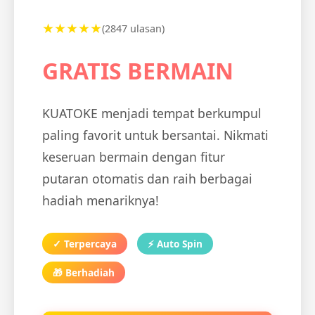
★★★★★
(
2847
ulasan)
GRATIS BERMAIN
KUATOKE menjadi tempat berkumpul
paling favorit untuk bersantai. Nikmati
keseruan bermain dengan fitur
putaran otomatis dan raih berbagai
hadiah menariknya!
✓ Terpercaya
⚡ Auto Spin
🎁 Berhadiah