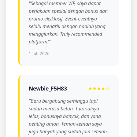
"Sebagai member VIP, saya dapat
perlakuan spesial dengan bonus dan
promo eksklusif. Event-eventnya
selalu menarik dengan hadiah yang
menggiurkan. Truly recommended
platform!"
1 Juli 2026
Newbie_F5H83
★★★★☆
"Baru bergabung seminggu tapi
sudah merasa betah. Tutorialnya
jelas, bonusnya banyak, dan yang
penting aman. Teman-teman saya
juga banyak yang sudah join setelah