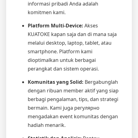
informasi pribadi Anda adalah
komitmen kami.
Platform Multi-Device:
Akses
KUATOKE kapan saja dan di mana saja
melalui desktop, laptop, tablet, atau
smartphone. Platform kami
dioptimalkan untuk berbagai
perangkat dan sistem operasi.
Komunitas yang Solid:
Bergabunglah
dengan ribuan member aktif yang siap
berbagi pengalaman, tips, dan strategi
bermain. Kami juga регулярно
mengadakan event komunitas dengan
hadiah menarik.