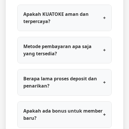
Apakah KUATOKE aman dan
+
terpercaya?
Metode pembayaran apa saja
+
yang tersedia?
Berapa lama proses deposit dan
+
penarikan?
Apakah ada bonus untuk member
+
baru?