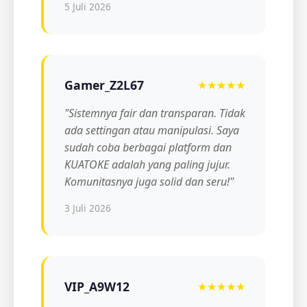
5 Juli 2026
Gamer_Z2L67
★★★★★
"Sistemnya fair dan transparan. Tidak
ada settingan atau manipulasi. Saya
sudah coba berbagai platform dan
KUATOKE adalah yang paling jujur.
Komunitasnya juga solid dan seru!"
3 Juli 2026
VIP_A9W12
★★★★★