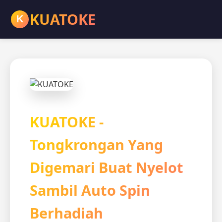
KUATOKE
K
KUATOKE -
Tongkrongan Yang
Digemari Buat Nyelot
Sambil Auto Spin
Berhadiah