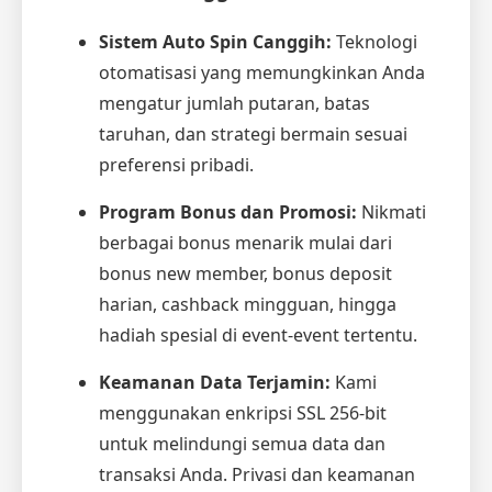
Sistem Auto Spin Canggih:
Teknologi
otomatisasi yang memungkinkan Anda
mengatur jumlah putaran, batas
taruhan, dan strategi bermain sesuai
preferensi pribadi.
Program Bonus dan Promosi:
Nikmati
berbagai bonus menarik mulai dari
bonus new member, bonus deposit
harian, cashback mingguan, hingga
hadiah spesial di event-event tertentu.
Keamanan Data Terjamin:
Kami
menggunakan enkripsi SSL 256-bit
untuk melindungi semua data dan
transaksi Anda. Privasi dan keamanan