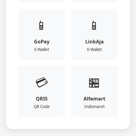
📱
📱
GoPay
LinkAja
E-Wallet
E-Wallet
💳
🏪
QRIS
Alfamart
QR Code
Indomaret