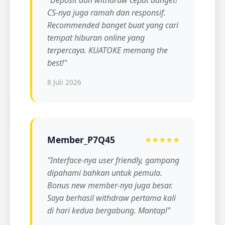
"Deposit dan withdraw cepat banget!
CS-nya juga ramah dan responsif.
Recommended banget buat yang cari
tempat hiburan online yang
terpercaya. KUATOKE memang the
best!"
8 Juli 2026
Member_P7Q45
★★★★★
"Interface-nya user friendly, gampang
dipahami bahkan untuk pemula.
Bonus new member-nya juga besar.
Saya berhasil withdraw pertama kali
di hari kedua bergabung. Mantap!"