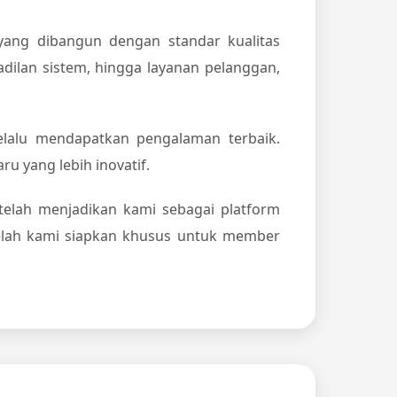
yang dibangun dengan standar kualitas
eadilan sistem, hingga layanan pelanggan,
lalu mendapatkan pengalaman terbaik.
u yang lebih inovatif.
elah menjadikan kami sebagai platform
 telah kami siapkan khusus untuk member