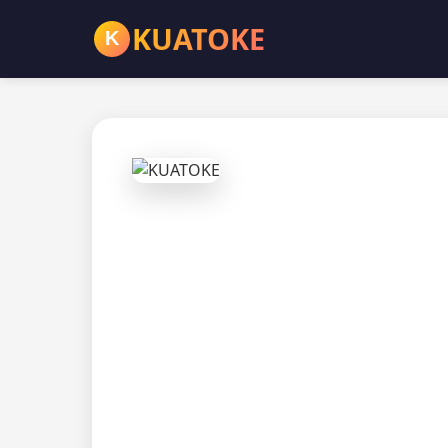
KUATOKE
K