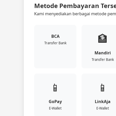
Metode Pembayaran Terse
Kami menyediakan berbagai metode pem
🏦
BCA
Transfer Bank
Mandiri
Transfer Bank
📱
📱
GoPay
LinkAja
E-Wallet
E-Wallet