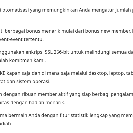
 otomatisasi yang memungkinkan Anda mengatur jumlah pu
i berbagai bonus menarik mulai dari bonus new member, 
vent-event tertentu.
gunakan enkripsi SSL 256-bit untuk melindungi semua dat
alah komitmen kami.
 kapan saja dan di mana saja melalui desktop, laptop, tab
at dan sistem operasi.
dengan ribuan member aktif yang siap berbagi pengalaman
tas dengan hadiah menarik.
ma bermain Anda dengan fitur statistik lengkap yang m
diah.