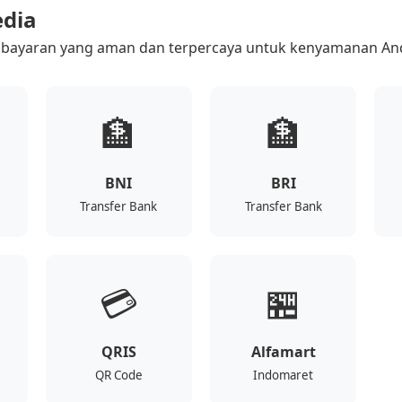
dia
bayaran yang aman dan terpercaya untuk kenyamanan An
🏦
🏦
BNI
BRI
Transfer Bank
Transfer Bank
💳
🏪
QRIS
Alfamart
QR Code
Indomaret