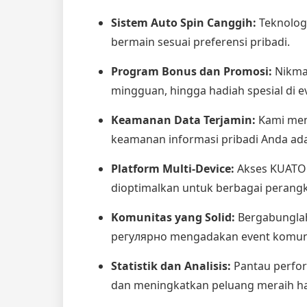
Sistem Auto Spin Canggih:
Teknologi
bermain sesuai preferensi pribadi.
Program Bonus dan Promosi:
Nikmat
mingguan, hingga hadiah spesial di e
Keamanan Data Terjamin:
Kami meng
keamanan informasi pribadi Anda ad
Platform Multi-Device:
Akses KUATOKE
dioptimalkan untuk berbagai perangk
Komunitas yang Solid:
Bergabunglah 
регулярно mengadakan event komuni
Statistik dan Analisis:
Pantau perfor
dan meningkatkan peluang meraih ha