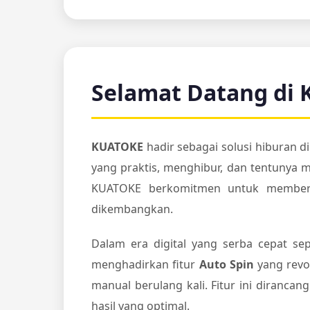
Selamat Datang di K
KUATOKE
hadir sebagai solusi hiburan 
yang praktis, menghibur, dan tentunya 
KUATOKE berkomitmen untuk memberik
dikembangkan.
Dalam era digital yang serba cepat s
menghadirkan fitur
Auto Spin
yang revo
manual berulang kali. Fitur ini diranca
hasil yang optimal.