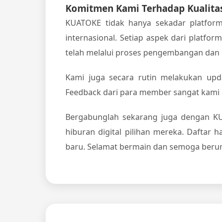
Komitmen Kami Terhadap Kualita
KUATOKE tidak hanya sekadar platform
internasional. Setiap aspek dari platfor
telah melalui proses pengembangan dan 
Kami juga secara rutin melakukan up
Feedback dari para member sangat kami h
Bergabunglah sekarang juga dengan KU
hiburan digital pilihan mereka. Daftar
baru. Selamat bermain dan semoga beru