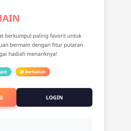
MAIN
 berkumpul paling favorit untuk
ruan bermain dengan fitur putaran
gai hadiah menariknya!
Spin
🎁 Berhadiah
G
LOGIN