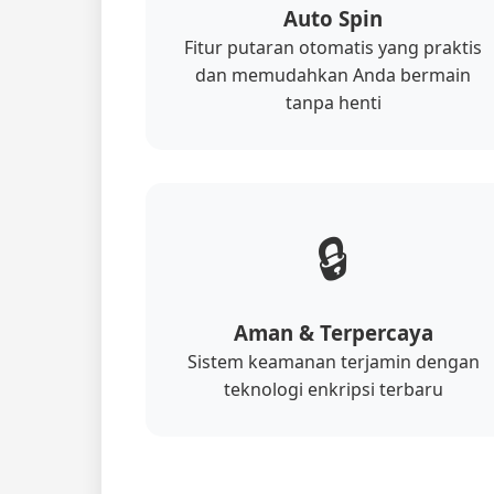
Auto Spin
Fitur putaran otomatis yang praktis
dan memudahkan Anda bermain
tanpa henti
🔒
Aman & Terpercaya
Sistem keamanan terjamin dengan
teknologi enkripsi terbaru